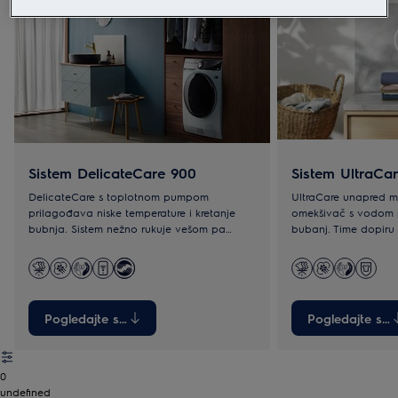
Sistem DelicateCare 900
Sistem UltraCa
DelicateCare s toplotnom pumpom
UltraCare unapred m
prilagođava niske temperature i kretanje
omekšivač s vodom p
bubnja. Sistem nežno rukuje vešom pa
bubanj. Time dopiru
odeća izlazi iz mašine spremna za nošenje.
štite ga, čime je ob
upotrebe tkanine.
Pogledajte sve
Pogledajte sve
0
undefined