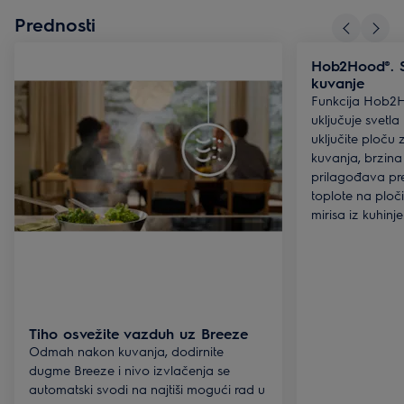
Prednosti
Hob2Hood®. S
kuvanje
Funkcija Hob2H
uključuje svetl
uključite ploču
kuvanja, brzina 
prilagođava p
toplote na ploči
mirisa iz kuhinje
Tiho osvežite vazduh uz Breeze
Odmah nakon kuvanja, dodirnite
dugme Breeze i nivo izvlačenja se
automatski svodi na najtiši mogući rad u