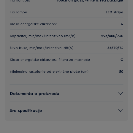
Tip lampe
LED stripe
Klasa energetske efikasnosti
A
Kapacitet, min/max/intenzivno (m3/h)
295/600/730
Nivo buke, min/max/intenzivni dB(A)
56/70/74
Klasa energetske efikasnosti filtera za masnoću
C
Minimalno rastojanje od električne ploče (cm)
50
Dokumenta o proizvodu
Sve specifikacije