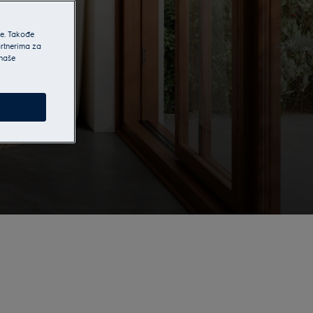
he. Takođe
artnerima za
 naše