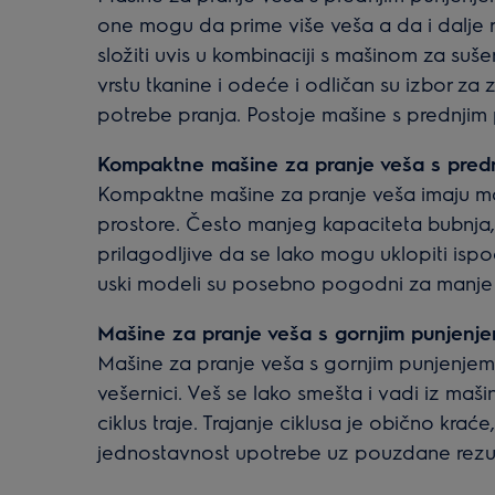
one mogu da prime više veša a da i dalje r
složiti uvis u kombinaciji s mašinom za suš
vrstu tkanine i odeće i odličan su izbor za
potrebe pranja. Postoje mašine s prednjim
Kompaktne mašine za pranje veša s pred
Kompaktne mašine za pranje veša imaju manju
prostore. Često manjeg kapaciteta bubnja,
prilagodljive da se lako mogu uklopiti isp
uski modeli su posebno pogodni za manje ve
Mašine za pranje veša s gornjim punjenj
Mašine za pranje veša s gornjim punjenjem 
vešernici. Veš se lako smešta i vadi iz ma
ciklus traje. Trajanje ciklusa je obično kraće
jednostavnost upotrebe uz pouzdane rezu