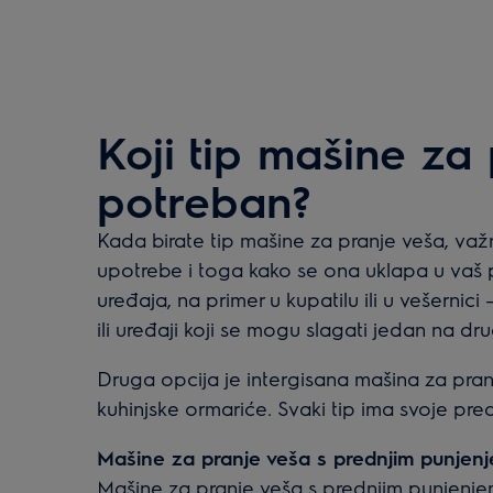
Koji tip mašine za
potreban?
Kada birate tip mašine za pranje veša, va
upotrebe i toga kako se ona uklapa u vaš p
uređaja, na primer u kupatilu ili u vešernic
ili uređaji koji se mogu slagati jedan na dr
Druga opcija je intergisana mašina za pran
kuhinjske ormariće. Svaki tip ima svoje pred
Mašine za pranje veša s prednjim punjen
Mašine za pranje veša s prednjim punjenjem 