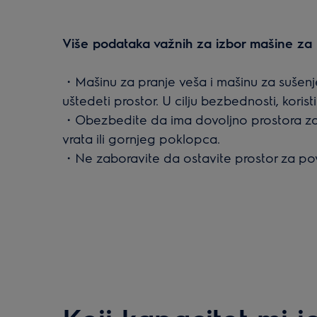
Više podataka važnih za izbor mašine za
・Mašinu za pranje veša i mašinu za sušenj
uštedeti prostor. U cilju bezbednosti, korist
・Obezbedite da ima dovoljno prostora za
vrata ili gornjeg poklopca.
・Ne zaboravite da ostavite prostor za po