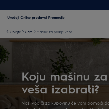
Uređaji
Online prodavci
Promocije
Otkrijte
Care
Mašine za pranje veša
Koju mašinu za
veša izabrati?
Naši vodiči za kupovinu će vam pomoći da