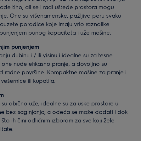
ade tiho, ali se i radi uštede prostora mogu
enje. One su višenamenske, pažljivo peru svaku
 zauzete porodice koje imaju vrlo raznolike
 punjenjem punog kapaciteta i uže mašine.
njim punjenjem
 dubinu i / ili visinu i idealne su za tesne
 one nude efikasno pranje, a dovoljno su
od radne površine. Kompaktne mašine za pranje i
šernice ili kupatila.
em
su obično uže, idealne su za uske prostore u
šine bez saginjanja, a odeća se može dodati i dok
, što ih čini odličnim izborom za sve koji žele
ltate.