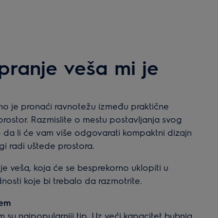
 pranje veša mi je
žno je pronaći ravnotežu između praktične
rostor. Razmislite o mestu postavljanja svog
i – da li će vam više odgovarati kompaktni dizajn
ugi radi uštede prostora.
je veša, koja će se besprekorno uklopiti u
nosti koje bi trebalo da razmotrite.
jem
su najpopularniji tip. Uz veći kapacitet bubnja,