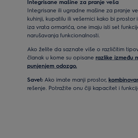
Integrisane mašine za pranje veša
Integrisane ili ugradne mašine za pranje v
kuhinji, kupatilu ili vešernici kako bi pros
iza vrata ormarića, one imaju isti set funkc
narušavanja funkcionalnosti.
Ako želite da saznate više o različitim tip
članak u kome su opisane
razlike između 
punjenjem odozgo.
Savet:
Ako imate manji prostor,
kombinovan
rešenje. Potražite onu čiji kapacitet i fun