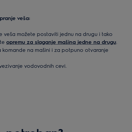
 pranje veša:
e veša možete postaviti jednu na drugu i tako
ite
opremu za slaganje mašina jedne na drugu
.
 komande na mašini i za potpuno otvaranje
vezivanje vodovodnih cevi.