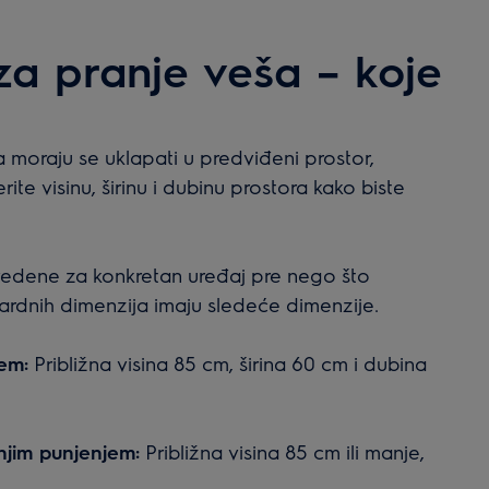
za pranje veša – koje
 moraju se uklapati u predviđeni prostor,
rite visinu, širinu i dubinu prostora kako biste
.
vedene za konkretan uređaj pre nego što
rdnih dimenzija imaju sledeće dimenzije.
em:
Približna visina 85 cm, širina 60 cm i dubina
jim punjenjem:
Približna visina 85 cm ili manje,