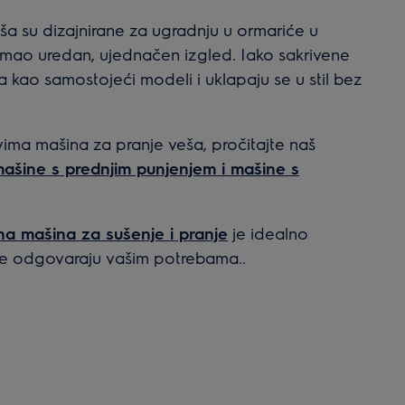
eša su dizajnirane za ugradnju u ormariće u
tor imao uredan, ujednačen izgled. Iako sakrivene
ija kao samostojeći modeli i uklapaju se u stil bez
ovima mašina za pranje veša, pročitajte naš
mašine s prednjim punjenjem i mašine s
a mašina za sušenje i pranje
je idealno
kcije odgovaraju vašim potrebama..