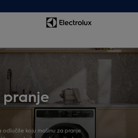
 pranje
 odlučite koju mašinu za pranje