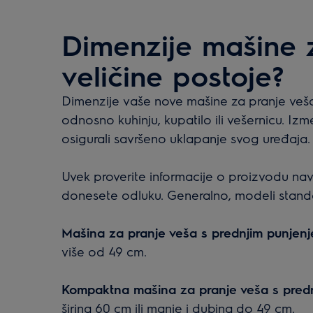
Dimenzije mašine 
veličine postoje?
Dimenzije vaše nove mašine za pranje veša
odnosno kuhinju, kupatilo ili vešernicu. Izme
osigurali savršeno uklapanje svog uređaja
Uvek proverite informacije o proizvodu na
donesete odluku. Generalno, modeli standa
Mašina za pranje veša s prednjim punjenj
više od 49 cm.
Kompaktna mašina za pranje veša s predn
širina 60 cm ili manje i dubina do 49 cm.