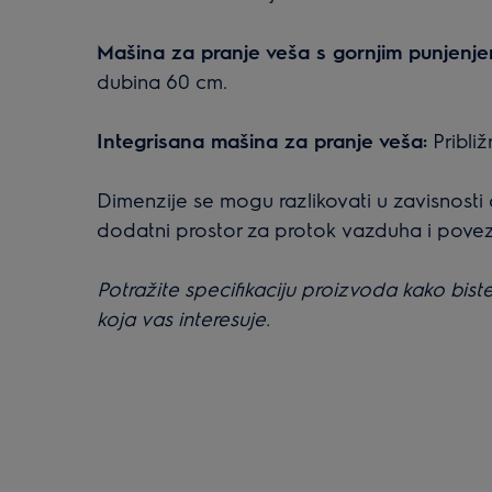
Mašina za pranje veša s gornjim punjenje
dubina 60 cm.
Integrisana mašina za pranje veša:
Pribli
Dimenzije se mogu razlikovati u zavisnosti 
dodatni prostor za protok vazduha i pov
Potražite specifikaciju proizvoda kako bis
koja vas interesuje.