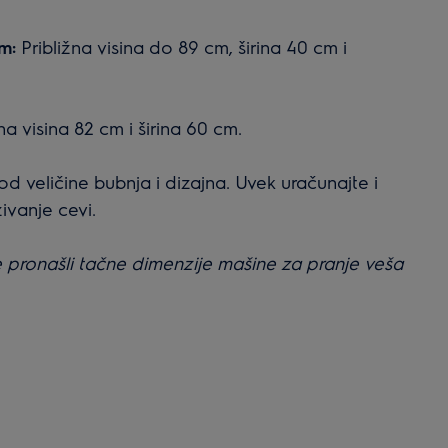
m:
Približna visina do 89 cm, širina 40 cm i
žna visina 82 cm i širina 60 cm.
od veličine bubnja i dizajna. Uvek uračunajte i
ezivanje cevi.
te pronašli tačne dimenzije mašine za pranje veša