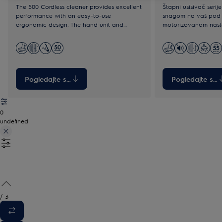
The 500 Cordless cleaner provides excellent
Štapni usisivač seri
performance with an easy-to-use
snagom na vaš pod 
ergonomic design. The hand unit and
motorizovanom nast
accessories are detachable, ensuring
tokom usisavanja.
adaptable cleaning on any surface. All
models are made sustainably with recycled
plastic.*
Pogledajte sve
Pogledajte sve
0
undefined
/
3