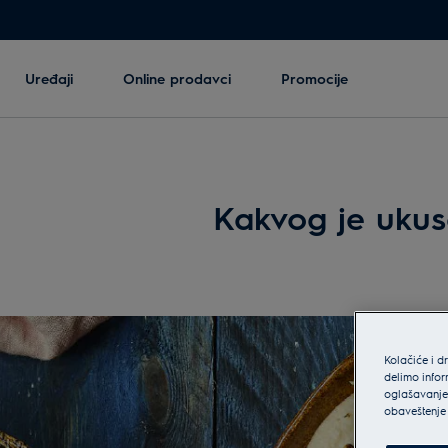
Uređaji
Online prodavci
Promocije
Kakvog je ukusa
Kolačiće i d
delimo infor
oglašavanje 
obaveštenje 