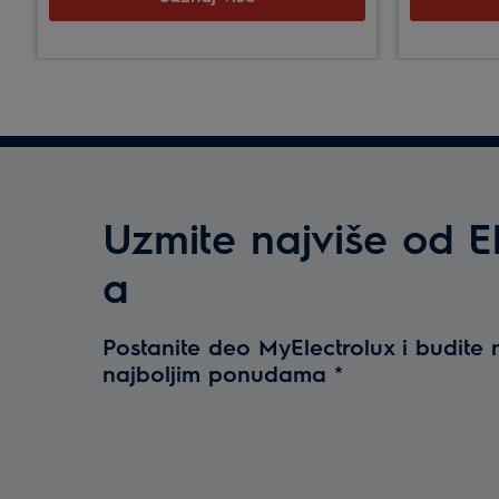
kvaliteta koja sprečava prijanjanje
hrane.
Uzmite najviše od El
a
Postanite deo MyElectrolux i budite
najboljim ponudama
*