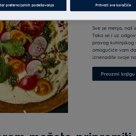
tar preferncijalnih podešavanja
Prihvati sve kolačiće
postati
Sve se menja, naš st
Tako se i uz odgova
pravog kuhinjskog 
omogućiće vam da j
iznenadite svoje naj
Preuzmi knjigu