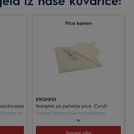
ela iz naše kuvarice:
Pica kamen
E9OHPS1
osluživanja
Komplet za pečenje pice. Čvrsti
ni hranu na
kamen omogućuje ravnomerne
upotreba u
rezultate pečenja, drvena lopatica
 za stolom.
omogućuje lako prebacivanje testa s
Saznaj više