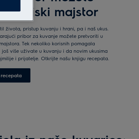
 kuhinjski majstor
il života, pristup kuvanju i hrani, pa i naš ukus.
rajući pribor za kuvanje možete pretvoriti u
majstora. Tek nekoliko korisnih pomagala
oš više uživate u kuvanju i da novim ukusima
milije i prijatelje. Otkrijte našu knjigu recepata.
 recepata