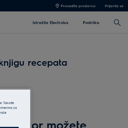
Pronađite prodavca
Prijavite se
Pretra
Istražite Electrolux
Podrška
 knjigu recepata
he. Takođe
artnerima za
 naše
i pribor možete