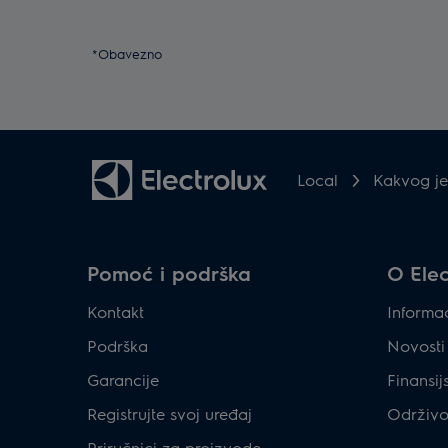
*Obavezno
Local
Kakvog je 
Pomoć i podrška
O Elec
Kontakt
Informac
Podrška
Novosti
Garancije
Finansij
Registrujte svoj uređaj
Održivo
Priručnici za proizvode