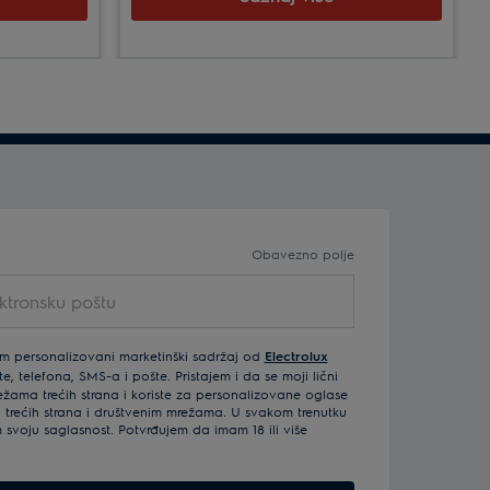
kamena na tanjir, a nož od
nerđajućeg čelika pomaže u rezanju
na savršene kriške.
Obavezno polje
m personalizovani marketinški sadržaj od
Electrolux
, telefona, SMS-a i pošte. Pristajem i da se moji lični
žama trećih strana i koriste za personalizovane oglase
trećih strana i društvenim mrežama. U svakom trenutku
voju saglasnost. Potvrđujem da imam 18 ili više