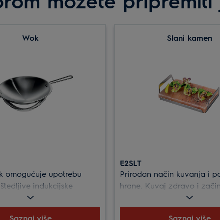
om možete pripremiti j
Wok
Slani kamen
E2SLT
ok omogućuje upotrebu
Prirodan način kuvanja i p
štedljive indukcijske
hrane. Kuvaj zdravo i zači
e za podgrijavanje i
prirodan način. Svestrana 
kuhinji. Zajedničko kuvanje
Saznaj više
Saznaj više