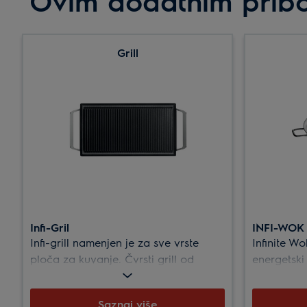
Ovim dodatnim pribor
Grill
Infi-Gril
INFI-WOK
Infi-grill namenjen je za sve vrste
Infinite W
ploča za kuvanje. Čvrsti grill od
energetski 
livenog gvožđa sa trajnom,
tehnologij
troslojnom prevlakom švajcarskog
prženje.
Saznaj više