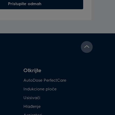
Pristupite odmah
Otkrijte
AutoDose PerfectCare
Indukcione ploče
Usisivači
Hlađenje
Aspiratori