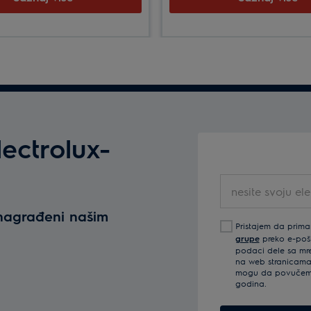
ectrolux-
nesite
svoju
 nagrađeni našim
elektronsku
Pristajem da prima
poštu
grupe
preko e-pošte
podaci dele sa mre
na web stranicama 
mogu da povučem s
godina.