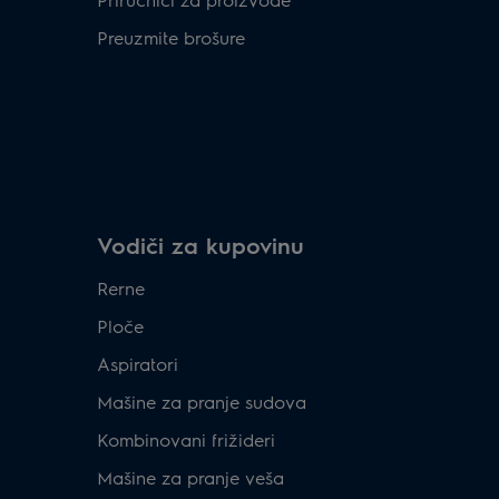
Preuzmite brošure
Vodiči za kupovinu
Rerne
Ploče
Aspiratori
Mašine za pranje sudova
Kombinovani frižideri
Mašine za pranje veša