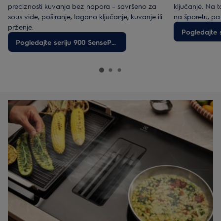
preciznosti kuvanja bez napora – savršeno za
ključanje. Na t
sous vide, poširanje, lagano ključanje, kuvanje ili
na šporetu, pa
prženje.
Pogledajte seriju 900 SensePro