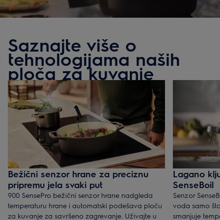
Saznajte više o
tehnologijama naših
ploča za kuvanje
Bežični senzor hrane za preciznu
Lagano klj
pripremu jela svaki put
SenseBoil
900 SensePro bežični senzor hrane nadgleda
Senzor SenseB
temperaturu hrane i automatski podešava ploču
voda samo što 
za kuvanje za savršeno zagrevanje. Uživajte u
smanjuje temp