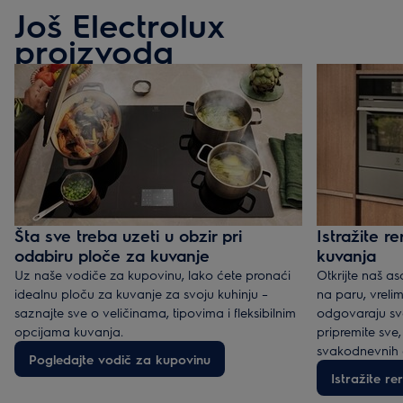
Još Electrolux
proizvoda
Šta sve treba uzeti u obzir pri
Istražite re
odabiru ploče za kuvanje
kuvanja
Uz naše vodiče za kupovinu, lako ćete pronaći
Otkrijte naš a
idealnu ploču za kuvanje za svoju kuhinju –
na paru, vreli
saznajte sve o veličinama, tipovima i fleksibilnim
odgovaraju sva
opcijama kuvanja.
pripremite sve
svakodnevnih 
Pogledajte vodič za kupovinu
Istražite re