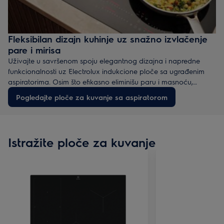
Fleksibilan dizajn kuhinje uz snažno izvlačenje
pare i mirisa
Uživajte u savršenom spoju elegantnog dizajna i napredne
funkcionalnosti uz Electrolux indukcione ploče sa ugrađenim
aspiratorima. Osim što efikasno eliminišu paru i masnoću,
pružaju vam veću slobodu u osmišljavanju kuhinjskog prostora.
Pogledajte ploče za kuvanje sa aspiratorom
Istražite ploče za kuvanje