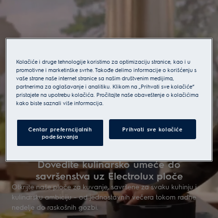
Kolačiće i druge tehnologije koristimo za optimizaciju stranice, kao i u
promotivne i marketinške svrhe. Takođe delimo informacije o korišćenju s
vaše strane naše internet stranice sa našim društvenim medijima,
partnerima za oglašavanje i analitiku. Klikom na „Prihvati sve kolačiće“
pristajete na upotrebu kolačića. Pročitajte naše obaveštenje o kolačićima
kako biste saznali više informacija.
Centar preferncijalnih
Prihvati sve kolačiće
podešavanja
Dovedite kulinarsko umeće do
savršenstva uz Electrolux ploče
Otkrijte naše ploče za kuvanje, savršene za svaku kuhinju i
kulinarsku ambiciju – od jednostavnih večera tokom radne
nedelje do raskošnih gozbi.