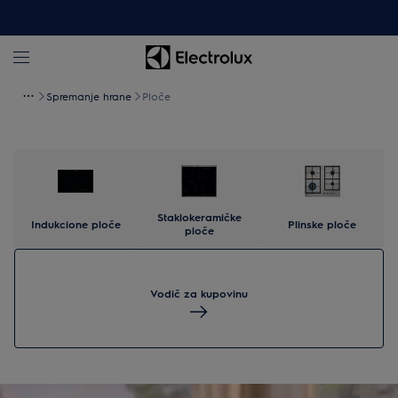
Spremanje hrane
Ploče
Staklokeramičke
Indukcione ploče
Plinske ploče
ploče
Vodič za kupovinu