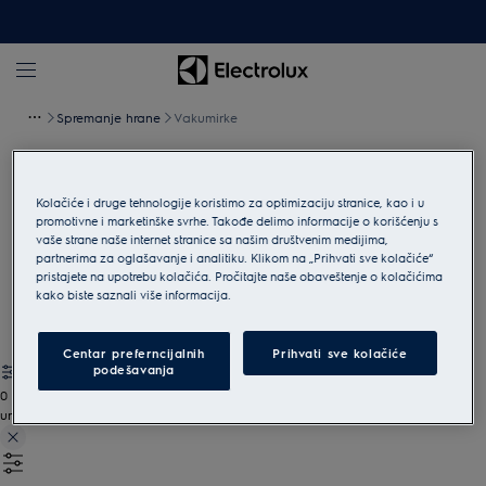
Spremanje hrane
Vakumirke
Vakuumske fioke
Kolačiće i druge tehnologije koristimo za optimizaciju stranice, kao i u
promotivne i marketinške svrhe. Takođe delimo informacije o korišćenju s
Ubacite hranu, marinade i začin u vakuumsku vrećicu spremnu
vaše strane naše internet stranice sa našim društvenim medijima,
za SousVide kuvanje. I pripremite zaista veličanstvena jela.
partnerima za oglašavanje i analitiku. Klikom na „Prihvati sve kolačiće“
pristajete na upotrebu kolačića. Pročitajte naše obaveštenje o kolačićima
Prikaži sve vakuumske fioke
kako biste saznali više informacija.
Centar preferncijalnih
Prihvati sve kolačiće
podešavanja
0
undefined