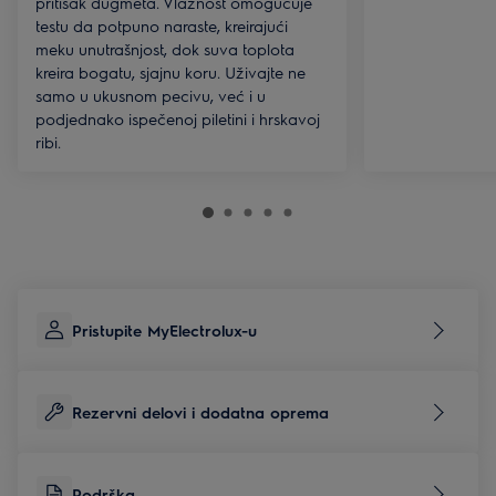
pritisak dugmeta. Vlažnost omogućuje
testu da potpuno naraste, kreirajući
meku unutrašnjost, dok suva toplota
kreira bogatu, sjajnu koru. Uživajte ne
samo u ukusnom pecivu, već i u
podjednako ispečenoj piletini i hrskavoj
ribi.
Pristupite MyElectrolux-u
Rezervni delovi i dodatna oprema
Podrška