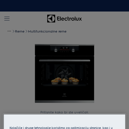
Rerne
Multifunkcionalne rerne
Pritisnite kako bi ste uveličali.
Kolačiće i druge tehnologije koristimo za optimizaciju stranice, kao i u