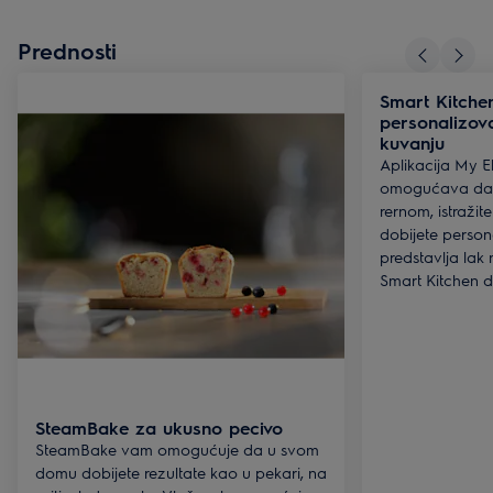
Prednosti
Smart Kitche
personalizov
kuvanju
Aplikacija My E
omogućava da d
rernom, istražit
dobijete perso
predstavlja lak
Smart Kitchen do
SteamBake za ukusno pecivo
SteamBake vam omogućuje da u svom
domu dobijete rezultate kao u pekari, na