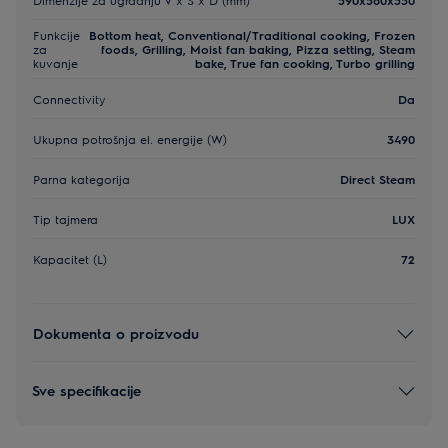
Funkcije
Bottom heat, Conventional/Traditional cooking, Frozen
za
foods, Grilling, Moist fan baking, Pizza setting, Steam
kuvanje
bake, True fan cooking, Turbo grilling
Connectivity
Da
Ukupna potrošnja el. energije (W)
3490
Parna kategorija
Direct Steam
Tip tajmera
LUX
Kapacitet (L)
72
Dokumenta o proizvodu
Sve specifikacije