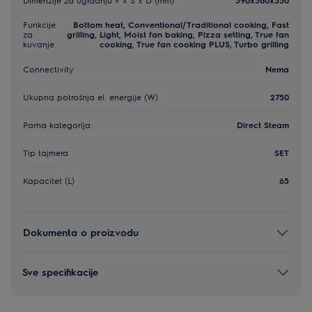
Funkcije
Bottom heat, Conventional/Traditional cooking, Fast
za
grilling, Light, Moist fan baking, Pizza setting, True fan
kuvanje
cooking, True fan cooking PLUS, Turbo grilling
Connectivity
Nema
Ukupna potrošnja el. energije (W)
2750
Parna kategorija
Direct Steam
Tip tajmera
SET
Kapacitet (L)
65
Dokumenta o proizvodu
Sve specifikacije