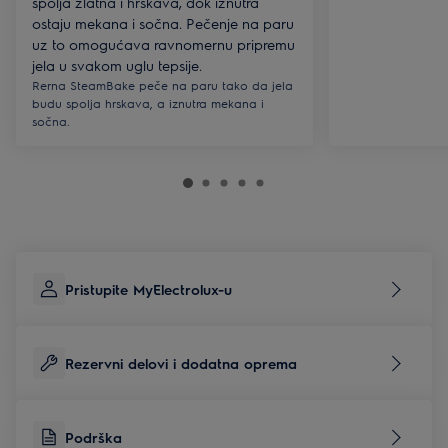
spolja zlatna i hrskava, dok iznutra
ostaju mekana i sočna. Pečenje na paru
uz to omogućava ravnomernu pripremu
jela u svakom uglu tepsije.
Rerna SteamBake peče na paru tako da jela
budu spolja hrskava, a iznutra mekana i
sočna.
Pristupite MyElectrolux-u
Rezervni delovi i dodatna oprema
Podrška