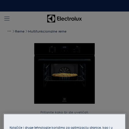
Rerne
Multifunkcionalne rerne
Pritisnite kako bi ste uveličali.
Kolačiće i druge tehnologije koristimo za optimizaciju stranice, kao i u