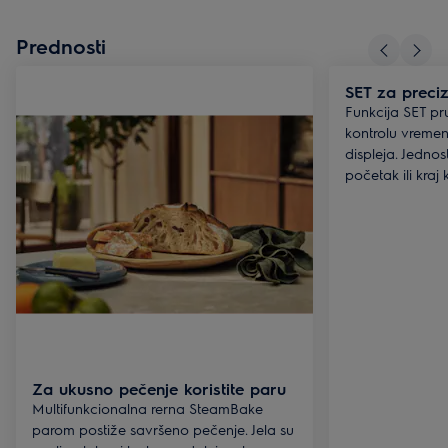
Prednosti
SET za preci
Funkcija SET pr
kontrolu vreme
displeja. Jedno
početak ili kraj
Za ukusno pečenje koristite paru
Multifunkcionalna rerna SteamBake
parom postiže savršeno pečenje. Jela su