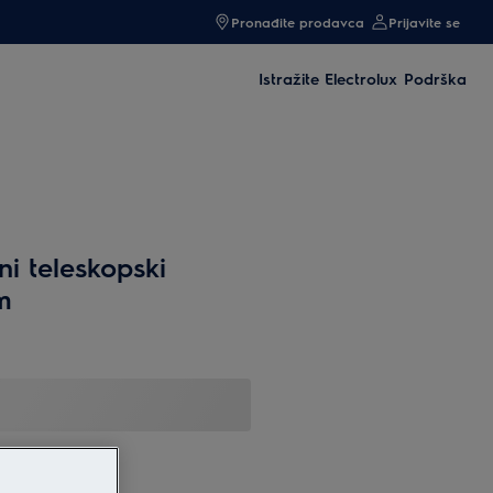
Pronađite prodavca
Prijavite se
Istražite Electrolux
Podrška
ni teleskopski
m