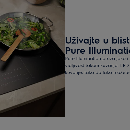
Uživajte u bli
Pure Illuminat
Pure Illumination pruža jako 
vidljivost tokom kuvanja. LED 
kuvanje, tako da lako možete 