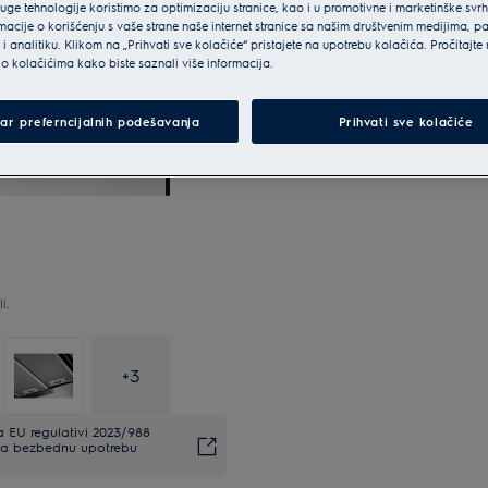
ruge tehnologije koristimo za optimizaciju stranice, kao i u promotivne i marketinške svr
macije o korišćenju s vaše strane naše internet stranice sa našim društvenim medijima, p
i analitiku. Klikom na „Prihvati sve kolačiće“ pristajete na upotrebu kolačića. Pročitajte
o kolačićima kako biste saznali više informacija.
ar preferncijalnih podešavanja
Prihvati sve kolačiće
i.
+
3
EU regulativi 2023/988
. Za bezbednu upotrebu