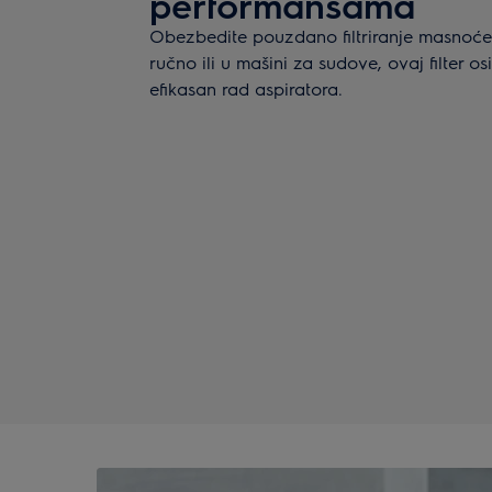
performansama
Obezbedite pouzdano filtriranje masnoće. 
ručno ili u mašini za sudove, ovaj filter o
efikasan rad aspiratora.