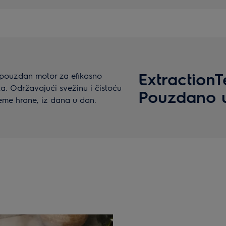
Extraction
 pouzdan motor za efikasno
a. Održavajući svežinu i čistoću
Pouzdano u
reme hrane, iz dana u dan.