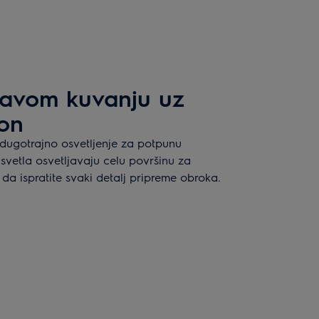
stavom kuvanju uz
ion
i dugotrajno osvetljenje za potpunu
svetla osvetljavaju celu površinu za
da ispratite svaki detalj pripreme obroka.