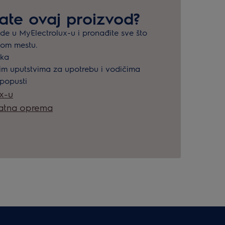
mate ovaj proizvod?
ode u MyElectrolux-u i pronađite sve što
nom mestu.
ška
kim uputstvima za upotrebu i vodičima
 popusti
ux-u
datna oprema