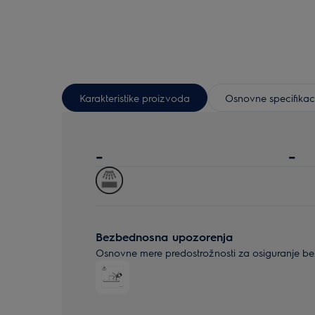
Karakteristike proizvoda
Osnovne specifikac
-
-
Bezbednosna upozorenja
Osnovne mere predostrožnosti za osiguranje bez