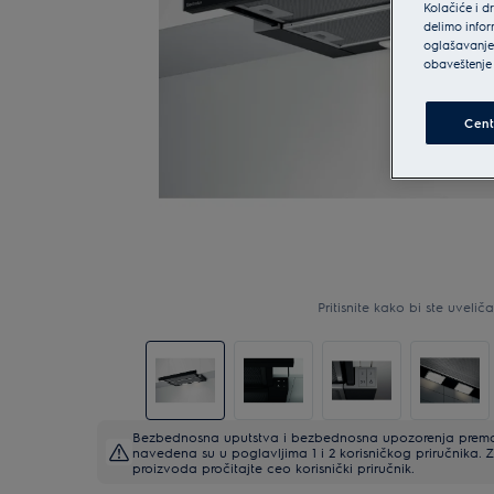
Kolačiće i d
delimo infor
oglašavanje 
obaveštenje 
Cent
Pritisnite kako bi ste uveličal
Bezbednosna uputstva i bezbednosna upozorenja prema 
navedena su u poglavljima 1 i 2 korisničkog priručnika
proizvoda pročitajte ceo korisnički priručnik.