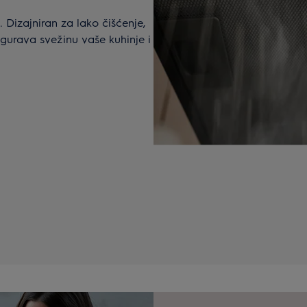
Dizajniran za lako čišćenje,
sigurava svežinu vaše kuhinje i