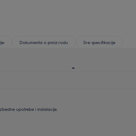
ije
Dokumenta o proizvodu
Sve specifikacije
-
bedne upotrebe i instalacije.