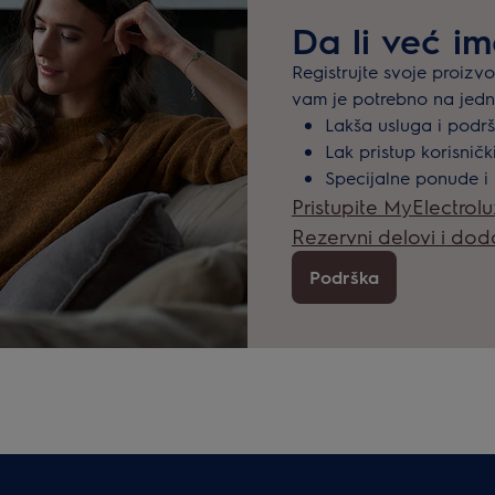
Da li već i
Registrujte svoje proizv
vam je potrebno na jed
Lakša usluga i podr
Lak pristup korisnič
Specijalne ponude i
Pristupite MyElectrol
Rezervni delovi i do
Podrška