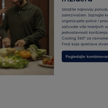
Istražite najnoviju ponudu
zamrzivačem. Saznajte k
organizujete police i pro
sačuvate više hranljivih s
jednostavnosti korišćenja
Cooling 360° za ravnomer
Frost koja sprečava stvar
Pogledajte kombinovan