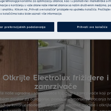
ruge tehnologije koristimo za optimizaciju stranice, kao i u promotivne i marketinške svr
macije o korišćenju s vaše strane naše internet stranice sa našim društvenim medijima, p
i analitiku. Klikom na „Prihvati sve kolačiće“ pristajete na upotrebu kolačića. Pročitajte
o kolačićima kako biste saznali više informacija.
ar preferncijalnih podešavanja
Prihvati sve kolačiće
Otkrijte Electrolux frižidere i
zamrzivače
jte naše ugradne i samostojeće frižidere i zamrzivače koji p
sibilan prostor za odlaganje, pomažu u smanjenju bacanja hr
eđuju kuvanje modernim dizajnom. Istražite modele i otkrijt
 tehnologije, poput fioka s prilagodljivom funkcijom, omo