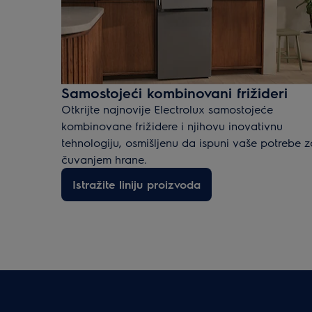
Samostojeći kombinovani frižideri
Otkrijte najnovije Electrolux samostojeće
kombinovane frižidere i njihovu inovativnu
tehnologiju, osmišljenu da ispuni vaše potrebe z
čuvanjem hrane.
Istražite liniju proizvoda