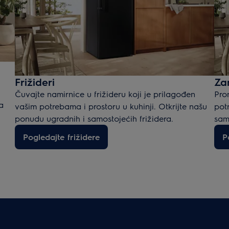
Frižideri
Za
Čuvajte namirnice u frižideru koji je prilagođen
Pro
a
vašim potrebama i prostoru u kuhinji. Otkrijte našu
pot
ponudu ugradnih i samostojećih frižidera.
sam
Pogledajte frižidere
P