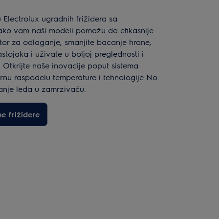
 Electrolux ugradnih frižidera sa
ako vam naši modeli pomažu da efikasnije
stor za odlaganje, smanjite bacanje hrane,
astojaka i uživate u boljoj preglednosti i
. Otkrijte naše inovacije poput sistema
nu raspodelu temperature i tehnologije No
anje leda u zamrzivaču.
e frižidere