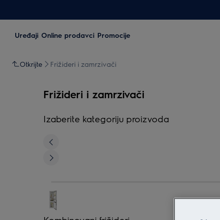
Uređaji
Online prodavci
Promocije
Otkrijte
Frižideri i zamrzivači
Frižideri i zamrzivači
Izaberite kategoriju proizvoda
Kombinovani frižideri