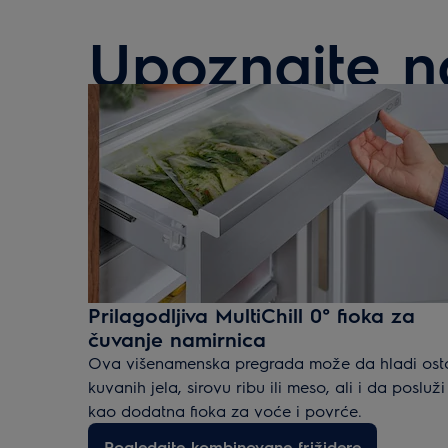
Upoznajte n
Prilagodljiva MultiChill 0° fioka za
čuvanje namirnica
Ova višenamenska pregrada može da hladi ost
kuvanih jela, sirovu ribu ili meso, ali i da posluži
kao dodatna fioka za voće i povrće.
Pogledajte kombinovane frižidere