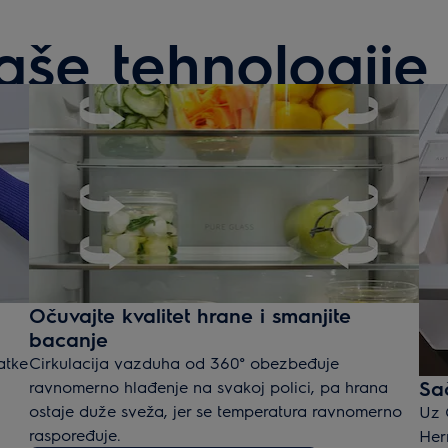
aše tehnologije
Očuvajte kvalitet hrane i smanjite
bacanje
atke
Cirkulacija vazduha od 360° obezbeđuje
Sa
ravnomerno hlađenje na svakoj polici, pa hrana
ostaje duže sveža, jer se temperatura ravnomerno
Uz 
raspoređuje.
Her