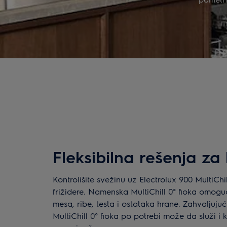
Fleksibilna rešenja za
Kontrolišite svežinu uz Electrolux 900 MultiCh
frižidere. Namenska MultiChill 0° fioka omog
mesa, ribe, testa i ostataka hrane. Zahvaljuju
MultiChill 0° fioka po potrebi može da služi i