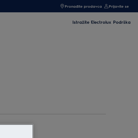
Pronađite prodavca
Prijavite se
Istražite Electrolux
Podrška
Frižideri