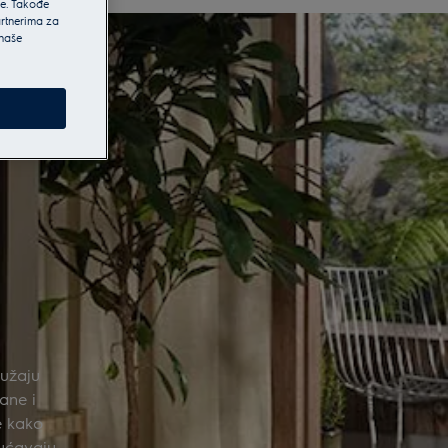
he. Takođe
artnerima za
 naše
ružaju
ane i
e kako
gućavaju