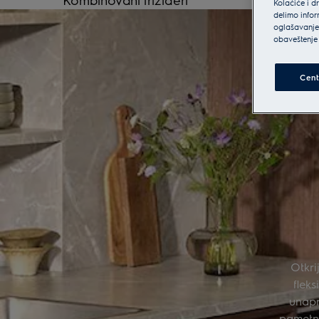
Kolačiće i d
delimo infor
oglašavanje 
obaveštenje 
Cent
Otkri
flek
unapr
pametne