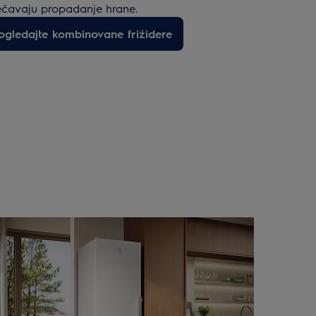
ečavaju propadanje hrane.
ogledajte kombinovane frižidere