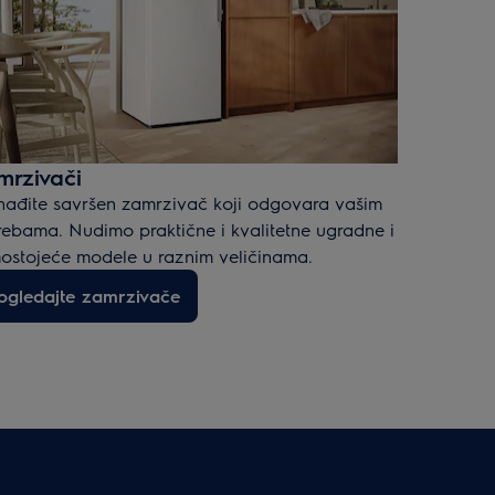
mrzivači
nađite savršen zamrzivač koji odgovara vašim
rebama. Nudimo praktične i kvalitetne ugradne i
ostojeće modele u raznim veličinama.
ogledajte zamrzivače