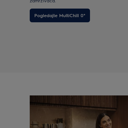
zamrzivača.
Pogledajte MultiChill 0°