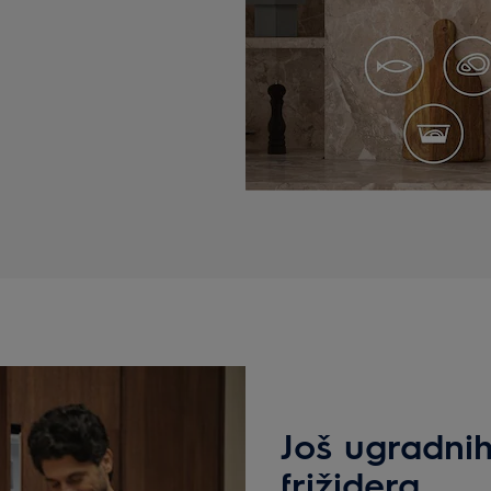
Još ugradni
frižidera