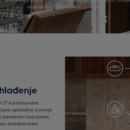
maksimalnu iskorišćenost prostora.
 hlađenje
ill 0° kombinovane
ućava optimalno čuvanje
ći pametnim funkcijama,
 kao dodatna fioka