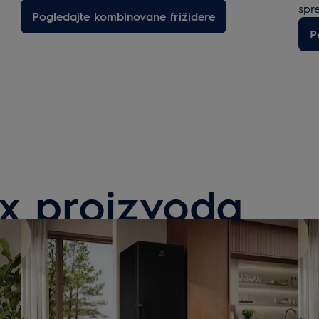
spr
Pogledajte kombinovane frižidere
P
ux proizvoda