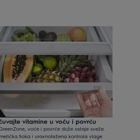
čuvajte vitamine u voću i povrću
GreenZone, voće i povrće duže ostaje sveže.
metička fioka i uravnotežena kontrola vlage