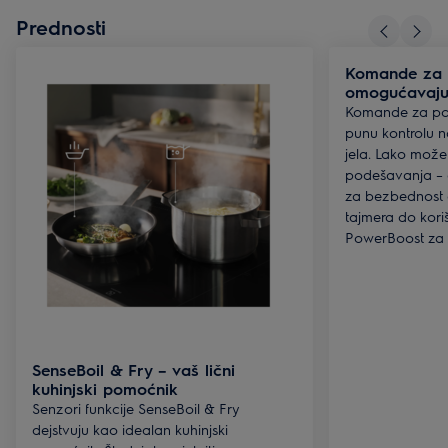
Prednosti
Komande za 
omogućavaju 
Komande za po
punu kontrolu 
jela. Lako može
podešavanja – 
za bezbednost 
tajmera do kori
PowerBoost za b
SenseBoil & Fry – vaš lični
kuhinjski pomoćnik
Senzori funkcije SenseBoil & Fry
dejstvuju kao idealan kuhinjski