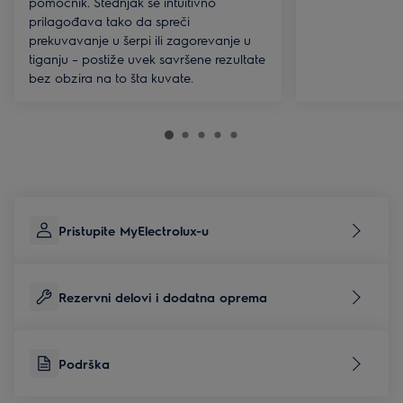
pomoćnik. Štednjak se intuitivno
prilagođava tako da spreči
prekuvavanje u šerpi ili zagorevanje u
tiganju – postiže uvek savršene rezultate
bez obzira na to šta kuvate.
Pristupite MyElectrolux-u
Rezervni delovi i dodatna oprema
Podrška