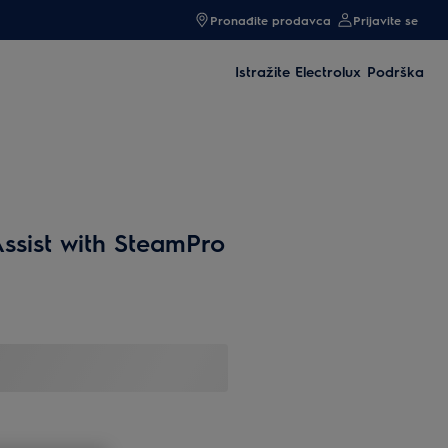
Pronađite prodavca
Prijavite se
Istražite Electrolux
Podrška
ssist with SteamPro