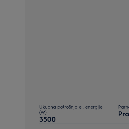
Ukupna potrošnja el. energije
Parn
(W)
Pro
3500