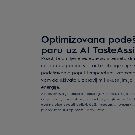
Optimizovana podeš
paru uz AI TasteAssi
Pošaljite omiljene recepte sa interneta dir
na pari uz pomoć veštačke inteligencije. 
podešavanja poput temperature, vremena 
vam da uživate u zdravijim i ukusnijim je
energije.
AI TasteAssist je funkcija aplikacije Electrolux koj
italijanskom, francuskom, nemačkom, engleskom, šve
godine biće dodati poljski, češki, mađarski, rumunski, n
je dostupna u App Store i Play Store.