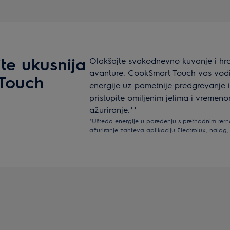
te ukusnija
Olakšajte svakodnevno kuvanje i hra
avanture. CookSmart Touch vas vodi 
 Touch
energije uz pametnije predgrevanje i
pristupite omiljenim jelima i vremen
ažuriranje.**
*Ušteda energije u poređenju s prethodnim rer
ažuriranje zahteva aplikaciju Electrolux, nalog, r