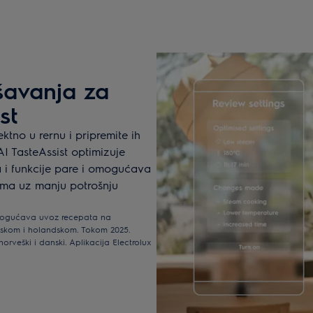
avanja za
st
ektno u rernu i pripremite ih
AI TasteAssist optimizuje
i funkcije pare i omogućava
lima uz manju potrošnju
a omogućava uvoz recepata na
dskom i holandskom. Tokom 2025.
orveški i danski. Aplikacija Electrolux