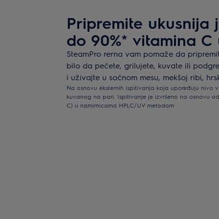
Pripremite ukusnija j
do 90%* vitamina C
SteamPro rerna vam pomaže da pripremit
bilo da pečete, grilujete, kuvate ili podg
i uživajte u sočnom mesu, mekšoj ribi, hr
Na osnovu eksternih ispitivanja koja upoređuju nivo vi
kuvanog na pari. Ispitivanje je izvršeno na osnovu od
C) u namirnicama HPLC/UV metodom