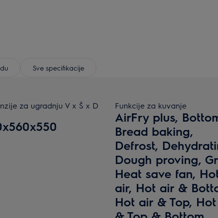
odu
Sve specifikacije
nzije za ugradnju V x Š x D
Funkcije za kuvanje
AirFry plus, Botto
0x560x550
Bread baking,
Defrost, Dehydrati
Dough proving, Gri
Heat save fan, Ho
air, Hot air & Bott
Hot air & Top, Hot
& Top & Bottom,