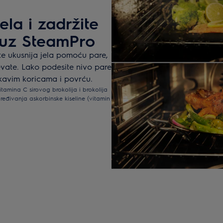
ela i zadržite
 uz SteamPro
e ukusnija jela pomoću pare,
revate. Lako podesite nivo pare
skavim koricama i povrću.
tamina C sirovog brokolija i brokolija
ređivanja askorbinske kiseline (vitamin