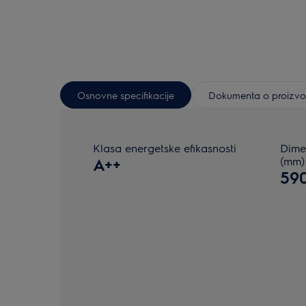
Osnovne specifikacije
Dokumenta o proizv
Klasa energetske efikasnosti
Dime
A++
(mm)
59