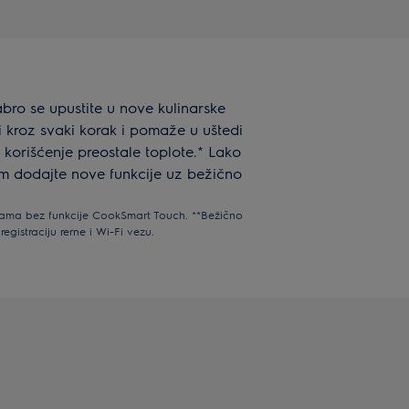
bro se upustite u nove kulinarske
kroz svaki korak i pomaže u uštedi
 korišćenje preostale toplote.* Lako
om dodajte nove funkcije uz bežično
nama bez funkcije CookSmart Touch. **Bežično
egistraciju rerne i Wi-Fi vezu.