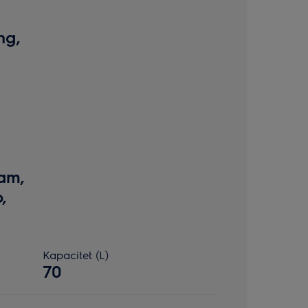
ng,
am,
,
Kapacitet (L)
70