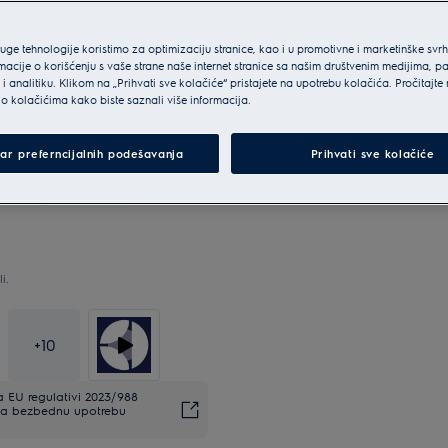
ruge tehnologije koristimo za optimizaciju stranice, kao i u promotivne i marketinške svr
macije o korišćenju s vaše strane naše internet stranice sa našim društvenim medijima, p
i analitiku. Klikom na „Prihvati sve kolačiće“ pristajete na upotrebu kolačića. Pročitajte
o kolačićima kako biste saznali više informacija.
ar preferncijalnih podešavanja
Prihvati sve kolačiće
i.
+
10
EU regulativi 2023/988
. Za bezbednu upotrebu