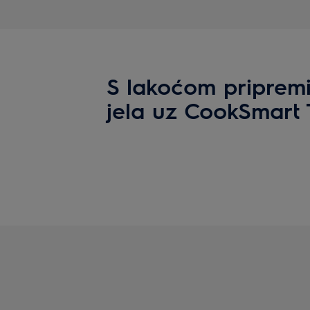
S lakoćom pripremi
jela uz CookSmart