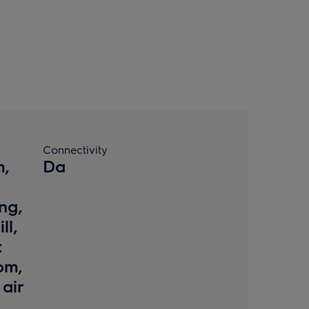
Connectivity
m,
Da
ng,
ll,
t
om,
 air