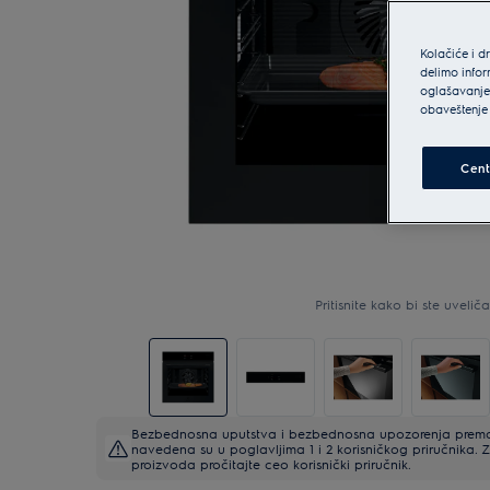
Kolačiće i d
delimo infor
oglašavanje 
obaveštenje 
Cent
Pritisnite kako bi ste uveličal
Bezbednosna uputstva i bezbednosna upozorenja prema 
navedena su u poglavljima 1 i 2 korisničkog priručnika
proizvoda pročitajte ceo korisnički priručnik.