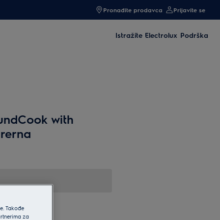
Pronađite prodavca
Prijavite se
Istražite Electrolux
Podrška
oundCook with
rerna
he. Takođe
artnerima za