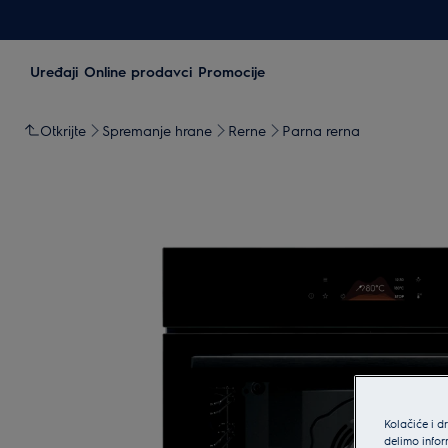
Uređaji
Online prodavci
Promocije
Otkrijte
Spremanje hrane
Rerne
Parna rerna
Kolačiće i d
delimo infor