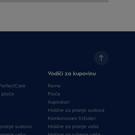
Vodiči za kupovinu
PerfectCare
Rerne
 ploče
Ploče
Aspiratori
Mašine za pranje sudova
Kombinovani frižideri
pranje sudova
Mašine za pranje veša
pranje veša
Mašine za sušenje veša