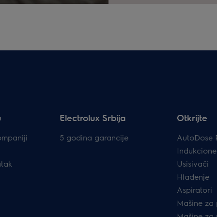
u
Electrolux Srbija
Otkrijte
ompaniji
5 godina garancije
AutoDose 
Indukcione
atak
Usisivači
Hlađenje
Aspiratori
Mašine za 
Mašine za 