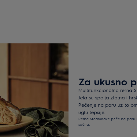
Za ukusno pe
Multifunkcionalna rerna 
Jela su spolja zlatna i h
Pečenje na paru uz to o
uglu tepsije.
Rerna SteamBake peče na paru ta
sočna.