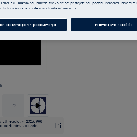
i analitiku. Klikom na „Prihvati sve kolačiće“ pristajete na upotrebu kolačića. Pročitajte
o kolačićima kako biste saznali više informacija.
ar preferncijalnih podešavanja
Prihvati sve kolačiće
i.
+
2
EU regulativi 2023/988
. Za bezbednu upotrebu