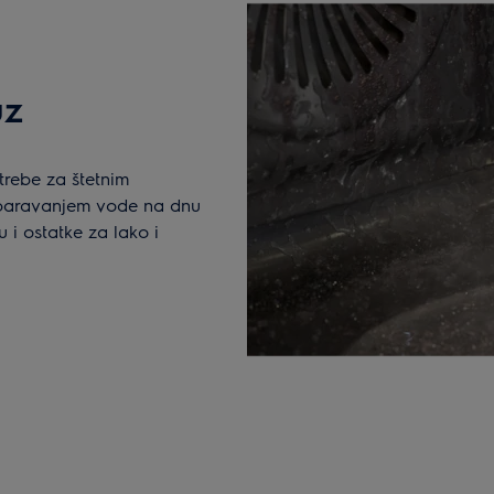
uz
trebe za štetnim
sparavanjem vode na dnu
 i ostatke za lako i