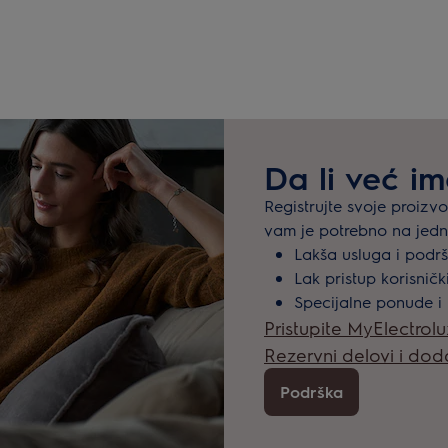
Da li već i
Registrujte svoje proizv
vam je potrebno na jed
Lakša usluga i podr
Lak pristup korisnič
Specijalne ponude i
Pristupite MyElectrol
Rezervni delovi i do
Podrška