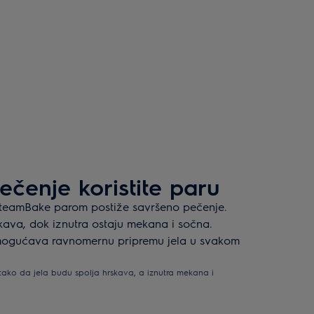
čenje koristite paru
SteamBake parom postiže savršeno pečenje.
rskava, dok iznutra ostaju mekana i sočna.
mogućava ravnomernu pripremu jela u svakom
ko da jela budu spolja hrskava, a iznutra mekana i