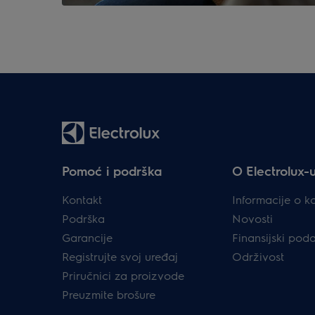
Pomoć i podrška
O Electrolux-
Kontakt
Informacije o k
Podrška
Novosti
Garancije
Finansijski pod
Registrujte svoj uređaj
Održivost
Priručnici za proizvode
Preuzmite brošure