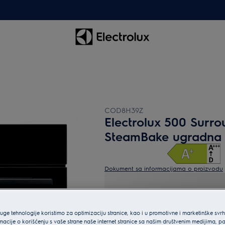
COD8H39Z
Electrolux 500 Surr
SteamBake ugradna 
Dokument sa informacijama o proizvodu
ruge tehnologije koristimo za optimizaciju stranice, kao i u promotivne i marketinške svr
macije o korišćenju s vaše strane naše internet stranice sa našim društvenim medijima, p