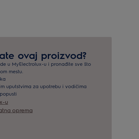
mate ovaj proizvod?
ode u MyElectrolux-u i pronađite sve što
nom mestu.
ška
kim uputstvima za upotrebu i vodičima
 popusti
ux-u
datna oprema