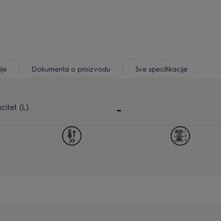
ije
Dokumenta o proizvodu
Sve specifikacije
itet (L)
-