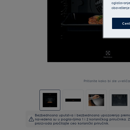
oglašavanje 
obaveštenje 
Cent
Pritisnite kako bi ste uveličal
Bezbednosna uputstva i bezbednosna upozorenja prema 
navedena su u poglavljima 1 i 2 korisničkog priručnika
proizvoda pročitajte ceo korisnički priručnik.