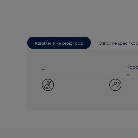
Karakteristike proizvoda
Osnovne specifikac
-
Kapac
-