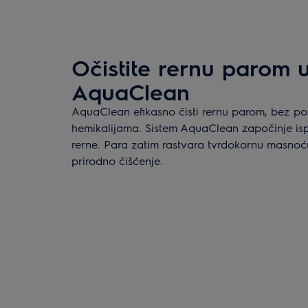
Očistite rernu parom 
AquaClean
AquaClean efikasno čisti rernu parom, bez po
hemikalijama. Sistem AquaClean započinje i
rerne. Para zatim rastvara tvrdokornu masnoću
prirodno čišćenje.