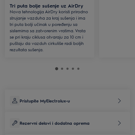
Tri puta bolje sušenje uz AirDry
Nova tehnologija AirDry koristi prirodno
strujanje vazduha za kraj sušenja i ima
tri puta bolji učinak u poređenju sa
sistemima sa zatvorenim vratima. Vrata
se pri kraju ciklusa otvaraju za 10 cm i
puštaju da vazduh cirkuliše radi boljih
rezultata sušenja.
Pristupite MyElectrolux-u
Rezervni delovi i dodatna oprema