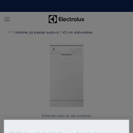
Mašine za pranje sudova
45 cm dishwasher
Pritisnite kako bi ste uveličali.