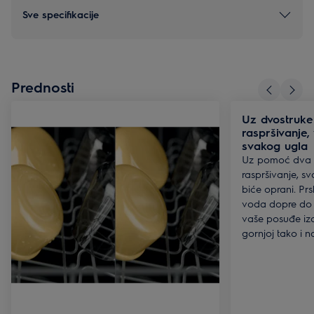
Sve specifikacije
Prednosti
Uz dvostruke
raspršivanje,
svakog ugla
Uz pomoć dva r
raspršivanje, sv
biće oprani. Pr
voda dopre do 
vaše posuđe iza
gornjoj tako i n