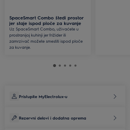
SpaceSmart Combo štedi prostor
jer staje ispod ploče za kuvanje
Uz SpaceSmart Combo, uživaćete u
prostranijoj kuhinji jer frižider ili
zamrzivač možete smestiti ispod ploče
za kuvanje.
Pristupite MyElectrolux-u
Rezervni delovi i dodatna oprema