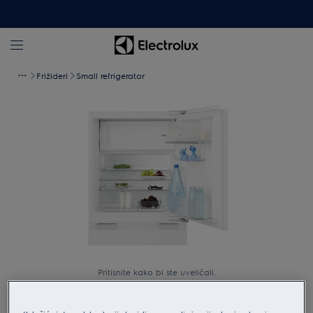
Frižideri
Small refrigerator
Pritisnite kako bi ste uveličali.