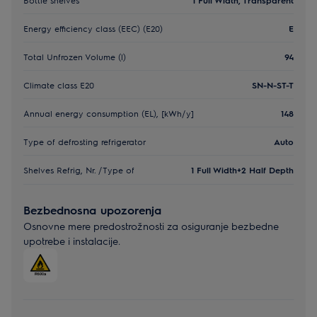
Energy efficiency class (EEC) (E20)
E
Total Unfrozen Volume (l)
94
Climate class E20
SN-N-ST-T
Annual energy consumption (EL), [kWh/y]
148
Type of defrosting refrigerator
Auto
Shelves Refrig, Nr. /Type of
1 Full Width+2 Half Depth
Bezbednosna upozorenja
Osnovne mere predostrožnosti za osiguranje bezbedne
upotrebe i instalacije.