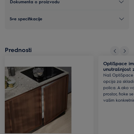
Dokumenta o proizvodu
Sve specifikacije
Prednosti
OptiSpace im
unutrašnjost 
Naš OptiSpace 
opcija za sklad
polica. A ako v
prostor, fioke s
vašim konkretn