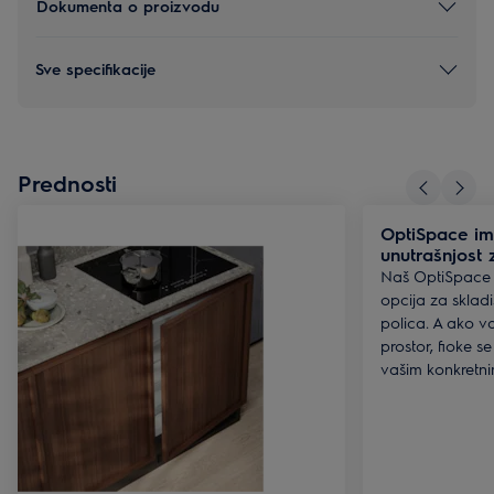
Dokumenta o proizvodu
Sve specifikacije
Prednosti
OptiSpace im
unutrašnjost 
Naš OptiSpace 
opcija za sklad
polica. A ako v
prostor, fioke s
vašim konkretn