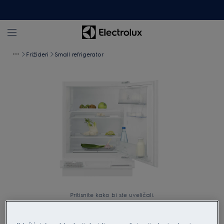
Frižideri
Small refrigerator
Pritisnite kako bi ste uveličali.