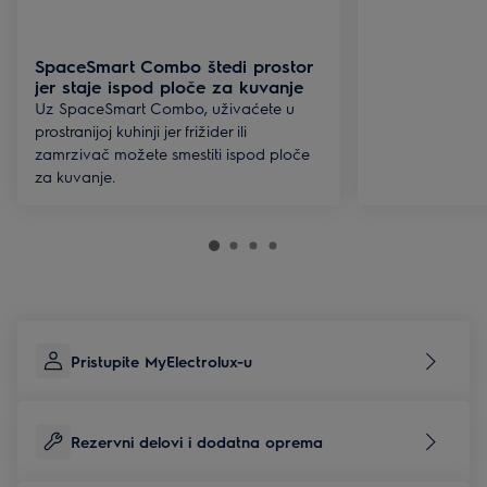
SpaceSmart Combo štedi prostor
jer staje ispod ploče za kuvanje
Uz SpaceSmart Combo, uživaćete u
prostranijoj kuhinji jer frižider ili
zamrzivač možete smestiti ispod ploče
za kuvanje.
Pristupite MyElectrolux-u
Rezervni delovi i dodatna oprema