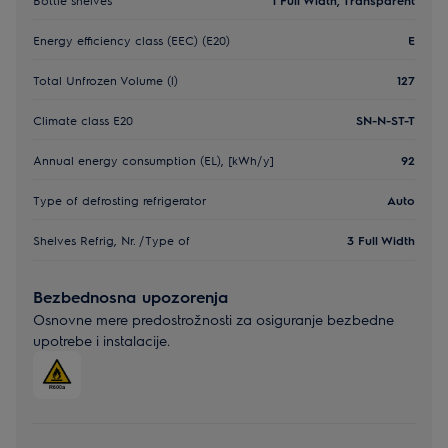
Energy efficiency class (EEC) (E20)
E
Total Unfrozen Volume (l)
127
Climate class E20
SN-N-ST-T
Annual energy consumption (EL), [kWh/y]
92
Type of defrosting refrigerator
Auto
Shelves Refrig, Nr. /Type of
3 Full Width
Bezbednosna upozorenja
Osnovne mere predostrožnosti za osiguranje bezbedne
upotrebe i instalacije.