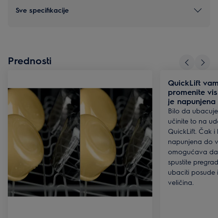
Sve specifikacije
Prednosti
QuickLift v
promenite vis
je napunjena
Bilo da ubacujet
učinite to na u
QuickLift. Čak 
napunjena do vr
omogućava da 
spustite pregra
ubaciti posude il
veličina.