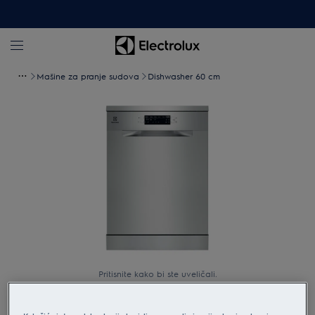
Mašine za pranje sudova
Dishwasher 60 cm
Pritisnite kako bi ste uveličali.