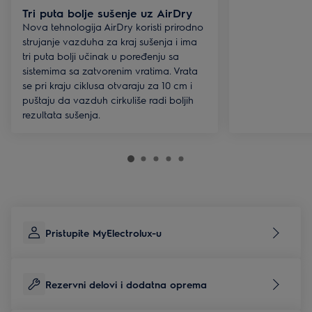
Tri puta bolje sušenje uz AirDry
Nova tehnologija AirDry koristi prirodno
strujanje vazduha za kraj sušenja i ima
tri puta bolji učinak u poređenju sa
sistemima sa zatvorenim vratima. Vrata
se pri kraju ciklusa otvaraju za 10 cm i
puštaju da vazduh cirkuliše radi boljih
rezultata sušenja.
Pristupite MyElectrolux-u
Rezervni delovi i dodatna oprema