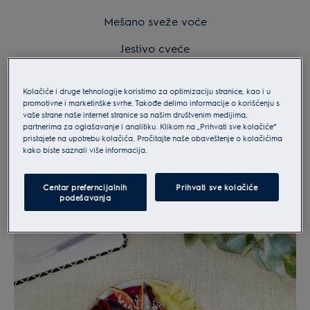
Mešano sveže voće
Jestivo cveće
sušeni kokos
Kolačiće i druge tehnologije koristimo za optimizaciju stranice, kao i u
promotivne i marketinške svrhe. Takođe delimo informacije o korišćenju s
vaše strane naše internet stranice sa našim društvenim medijima,
partnerima za oglašavanje i analitiku. Klikom na „Prihvati sve kolačiće“
pristajete na upotrebu kolačića. Pročitajte naše obaveštenje o kolačićima
kako biste saznali više informacija.
Centar preferncijalnih
Prihvati sve kolačiće
podešavanja