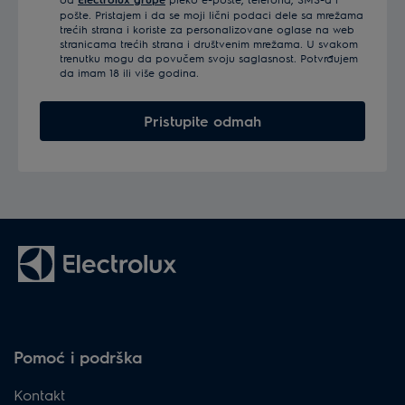
pošte. Pristajem i da se moji lični podaci dele sa mrežama
trećih strana i koriste za personalizovane oglase na web
stranicama trećih strana i društvenim mrežama. U svakom
trenutku mogu da povučem svoju saglasnost. Potvrđujem
da imam 18 ili više godina.
Pristupite odmah
Pomoć i podrška
Kontakt