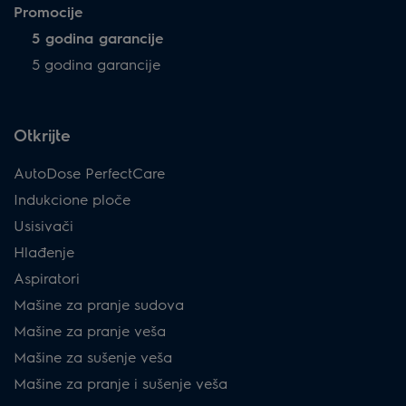
Promocije
5 godina garancije
5 godina garancije
Otkrijte
AutoDose PerfectCare
Indukcione ploče
Usisivači
Hlađenje
Aspiratori
Mašine za pranje sudova
Mašine za pranje veša
Mašine za sušenje veša
Mašine za pranje i sušenje veša