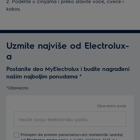
2. Podelite u činijama i preko stavite voće, cveće i
kokos.
Uzmite najviše od Electrolux-
a
Postanite deo MyElectrolux i budite nagrađeni
našim najboljim ponudama
*
*Obavezno
Obavezno polje
nesite
svoju
elektronsku
Pristajem da primam personalizovani marketinški sadržaj
poštu
od
Electrolux grupe
preko e-pošte, telefona, SMS-a i