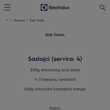
Pretr
Menu
Recipes
Šejk činija
ŠEJK ČINIJA
Sastojci (servira: 4)
300g smrznutog acai pirea
4-5 banana, iseckanih
600g smrznutih komadića manga
Prelivi: