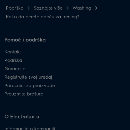
Podrška
Saznajte više
Washing
Kako da perete odeću za trening?
Pomoć i podrška
Kontakt
Podrška
Garancije
Registrujte svoj uređaj
Priručnici za proizvode
Preuzmite brošure
O Electrolux-u
Informacije o kompaniji