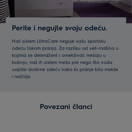
Perite i negujte svoju odeću.
Naš sistem UltraCare neguje vašu sportsku
odeću tokom pranja. Za razliku od veš-mašina u
kojima se deterdžent i omekšivač mešaju u
bubnju, naš ih sistem meša pre nego što voda
uopšte dodirne odeću kako bi pranje bilo mekše
i nežnije.
Povezani članci