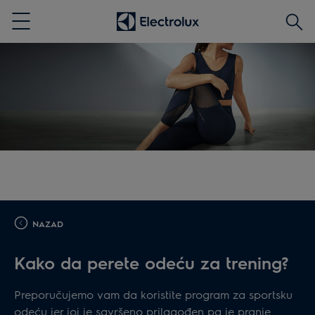
Pretr
Menu
NAZAD
Kako da perete odeću za trening?
Preporučujemo vam da koristite program za sportsku
odeću jer joj je savršeno prilagođen pa je pranje