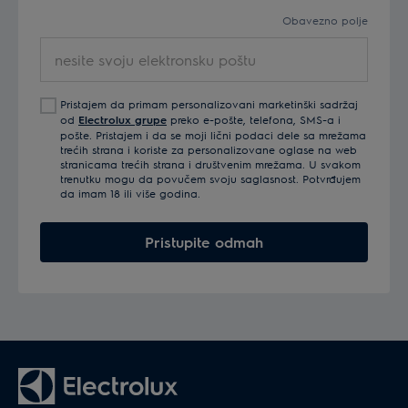
Obavezno polje
nesite
svoju
elektronsku
Pristajem da primam personalizovani marketinški sadržaj
poštu
od
Electrolux grupe
preko e-pošte, telefona, SMS-a i
pošte. Pristajem i da se moji lični podaci dele sa mrežama
trećih strana i koriste za personalizovane oglase na web
stranicama trećih strana i društvenim mrežama. U svakom
trenutku mogu da povučem svoju saglasnost. Potvrđujem
da imam 18 ili više godina.
Pristupite odmah