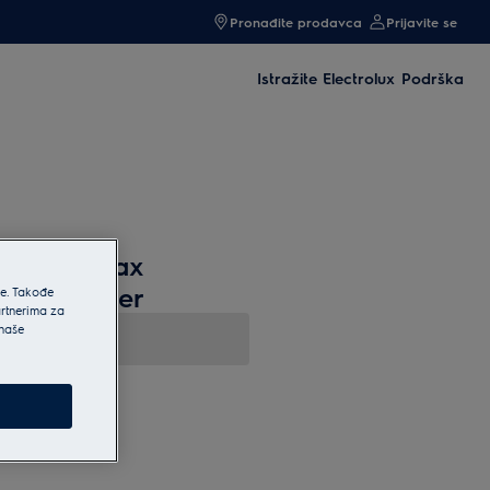
Pronađite prodavca
Prijavite se
Istražite Electrolux
Podrška
s, PowerMax
 and Filter
he. Takođe
artnerima za
 naše