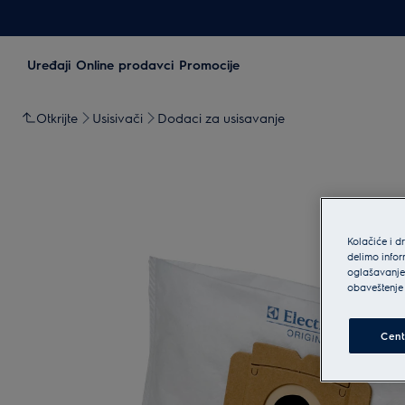
Uređaji
Online prodavci
Promocije
Otkrijte
Usisivači
Dodaci za usisavanje
Kolačiće i d
delimo infor
oglašavanje 
obaveštenje 
Cent