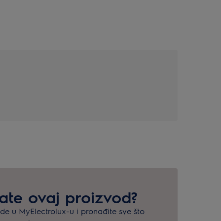
mate ovaj proizvod?
ode u MyElectrolux-u i pronađite sve što