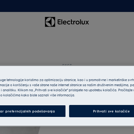
ES53
ES53 ES53 PowerPlu
Vacuum Cleaner Bags
ruge tehnologije koristimo za optimizaciju stranice, kao i u promotivne i marketinške svr
macije o korišćenju s vaše strane naše internet stranice sa našim društvenim medijima, p
i analitiku. Klikom na „Prihvati sve kolačiće“ pristajete na upotrebu kolačića. Pročitajte
o kolačićima kako biste saznali više informacija.
ar preferncijalnih podešavanja
Prihvati sve kolačiće