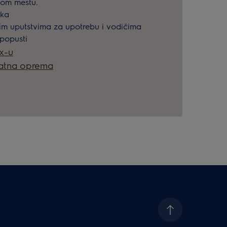
nom mestu.
ška
kim uputstvima za upotrebu i vodičima
 popusti
ux-u
datna oprema