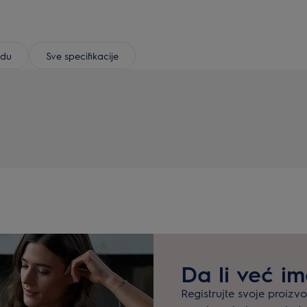
odu
Sve specifikacije
Da li već i
Registrujte svoje proizv