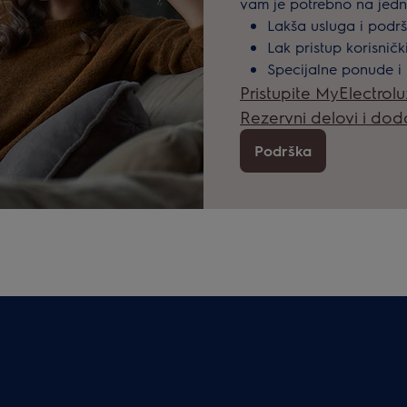
vam je potrebno na jed
Lakša usluga i podr
Lak pristup korisnič
Specijalne ponude i
Pristupite MyElectrol
Rezervni delovi i do
Podrška