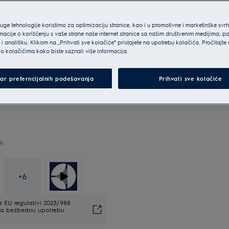
ruge tehnologije koristimo za optimizaciju stranice, kao i u promotivne i marketinške svr
macije o korišćenju s vaše strane naše internet stranice sa našim društvenim medijima, p
i analitiku. Klikom na „Prihvati sve kolačiće“ pristajete na upotrebu kolačića. Pročitajte
o kolačićima kako biste saznali više informacija.
ar preferncijalnih podešavanja
Prihvati sve kolačiće
i.
+
6
EU regulativi 2023/988
. Za bezbednu upotrebu