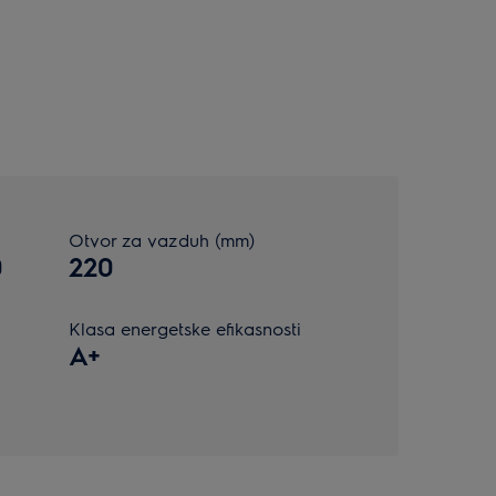
Otvor za vazduh (mm)
0
220
Klasa energetske efikasnosti
A+