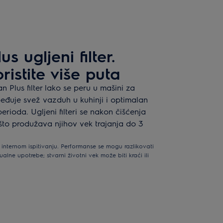
 ugljeni filter.
oristite više puta
 Plus filter lako se peru u mašini za
eđuje svež vazduh u kuhinji i optimalan
rioda. Ugljeni filteri se nakon čišćenja
što produžava njihov vek trajanja do 3
 internom ispitivanju. Performanse se mogu razlikovati
alne upotrebe; stvarni životni vek može biti kraći ili