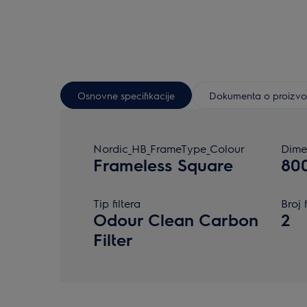
Osnovne specifikacije
Dokumenta o proizv
Nordic_HB_FrameType_Colour
Dime
Frameless Square
80
Tip filtera
Broj 
Odour Clean Carbon
2
Filter