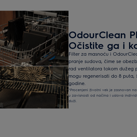
OdourClean Plus
Očistite ga i k
Filter za masnoću i OdourClean
pranje sudova, čime se obezb
rad ventilatora tokom dužeg pe
mogu regenerisati do 8 puta, 
godine.
*Procenjeni životni vek je zasnovan na
u zavisnosti od načina i uslova individu
duži.