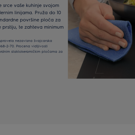
e srce vaše kuhinje svojom
ernim linijama. Pruža do 10
andardne površine ploča za
e prstiju, te zahteva minimum
 sprovela nezavisna švajcarska
-2-70. Procena vidljivosti
dardnim staklokeramičkim pločama za