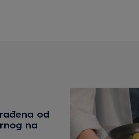
izrađena od
ornog na