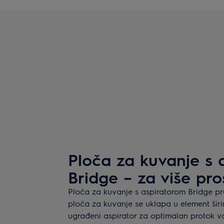
Ploča za kuvanje s 
Bridge – za više pro
Ploča za kuvanje s aspiratorom Bridge pr
ploča za kuvanje se uklapa u element šir
ugrađeni aspirator za optimalan protok 