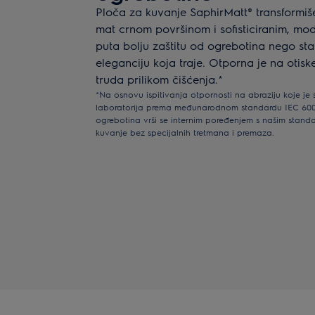
Ploča za kuvanje SaphirMatt® transformiš
mat crnom površinom i sofisticiranim, mod
puta bolju zaštitu od ogrebotina nego st
eleganciju koja traje. Otporna je na otisk
truda prilikom čišćenja.*
*Na osnovu ispitivanja otpornosti na abraziju koje je
laboratorija prema međunarodnom standardu IEC 60068
ogrebotina vrši se internim poređenjem s našim stan
kuvanje bez specijalnih tretmana i premaza.