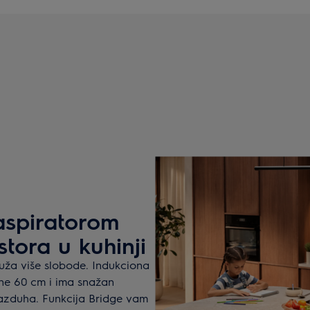
aspiratorom
stora u kuhinji
uža više slobode. Indukciona
ine 60 cm i ima snažan
vazduha. Funkcija Bridge vam