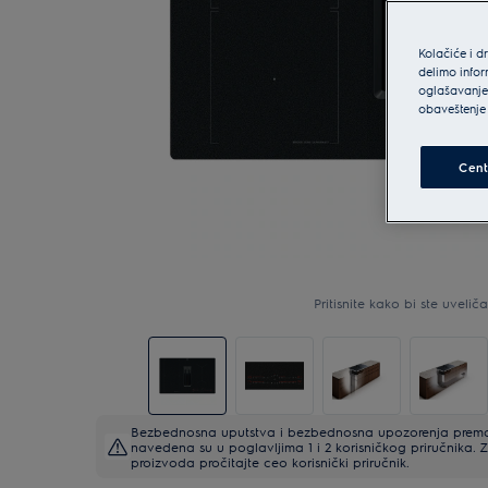
Kolačiće i d
delimo infor
oglašavanje 
obaveštenje 
Cent
Pritisnite kako bi ste uveličal
Bezbednosna uputstva i bezbednosna upozorenja prema 
navedena su u poglavljima 1 i 2 korisničkog priručnika
proizvoda pročitajte ceo korisnički priručnik.