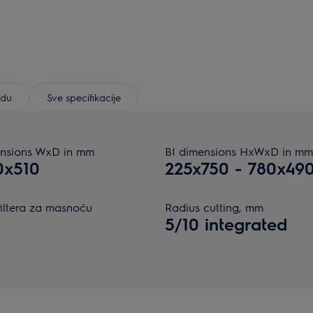
odu
Sve specifikacije
nsions WxD in mm
BI dimensions HxWxD in mm
0x510
225x750 - 780x49
filtera za masnoću
Radius cutting, mm
5/10 integrated