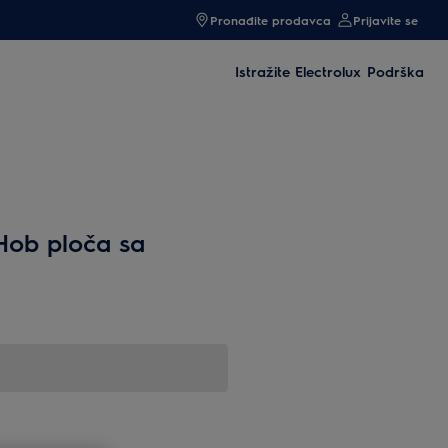
Pronađite prodavca
Prijavite se
Istražite Electrolux
Podrška
 Hob ploča sa