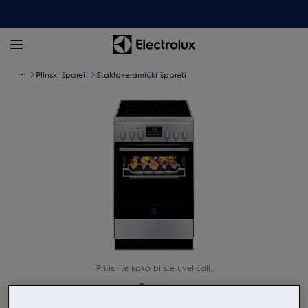
Plinski šporeti
Staklokeramički šporeti
Pritisnite kako bi ste uveličali.