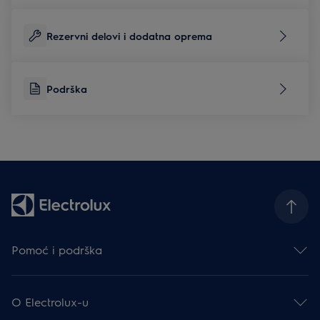
Rezervni delovi i dodatna oprema
Podrška
Pomoć i podrška
Kontakt
Podrška
O Electrolux-u
Garancije