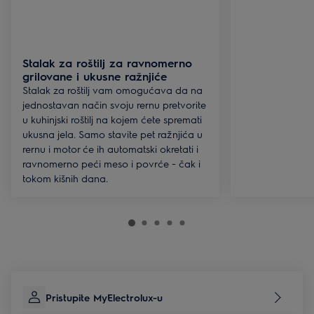
Stalak za roštilj za ravnomerno
grilovane i ukusne ražnjiće
Stalak za roštilj vam omogućava da na
jednostavan način svoju rernu pretvorite
u kuhinjski roštilj na kojem ćete spremati
ukusna jela. Samo stavite pet ražnjića u
rernu i motor će ih automatski okretati i
ravnomerno peći meso i povrće − čak i
tokom kišnih dana.
Pristupite MyElectrolux-u