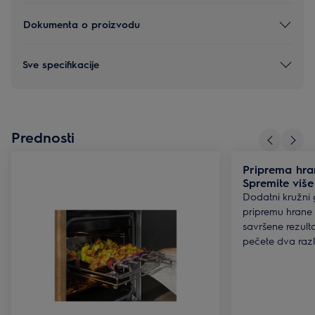
Dokumenta o proizvodu
Sve specifikacije
Prednosti
Priprema hran
Spremite više
Dodatni kružni
pripremu hrane 
savršene rezult
pečete dva razli