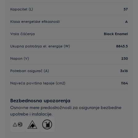
Kapacitet (L)
57
Klasa energetske efikasnosti
A
Vrsta čišćenja
Black Enamel
Ukupna potrošnja el. energije (W)
8845.5
Napon (V)
230
Potreban osigurač (A)
3x16
Najveća površina tepsije (cm2)
1164
Bezbednosna upozorenja
Osnovne mere predostrožnosti za osiguranje bezbedne
upotrebe i instalacije.