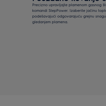
Precizno upravljajte plamenom gasnog š
komandi StepPower. Izaberite jačinu toplo
podešavajući odgovarajuću grejnu snagu 
gledanjem plamena.