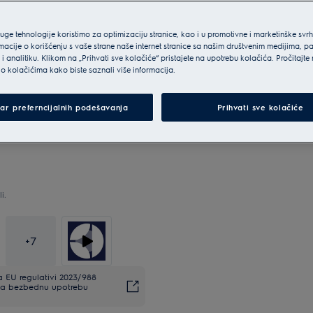
ruge tehnologije koristimo za optimizaciju stranice, kao i u promotivne i marketinške svr
macije o korišćenju s vaše strane naše internet stranice sa našim društvenim medijima, p
i analitiku. Klikom na „Prihvati sve kolačiće“ pristajete na upotrebu kolačića. Pročitajte
o kolačićima kako biste saznali više informacija.
ar preferncijalnih podešavanja
Prihvati sve kolačiće
i.
+
7
EU regulativi 2023/988
. Za bezbednu upotrebu