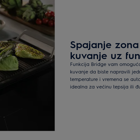
Spajanje zona 
kuvanje uz fun
Funkcija Bridge vam omoguć
kuvanje da biste napravili je
temperature i vremena se auto
idealna za većinu tepsija ili 