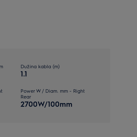
mm
Dužina kabla (m)
1.1
t
Power W / Diam. mm - Right
Rear
2700W/100mm