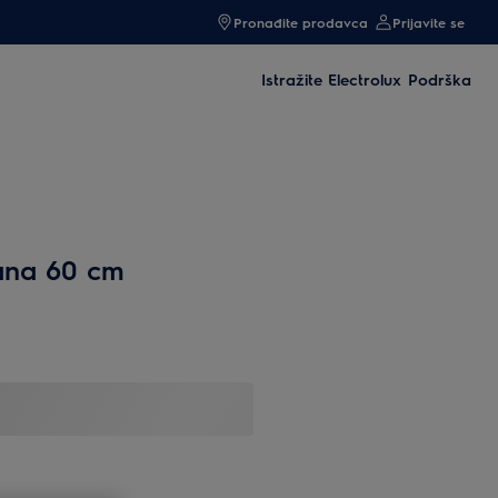
Pronađite prodavca
Prijavite se
Istražite Electrolux
Podrška
ana 60 cm