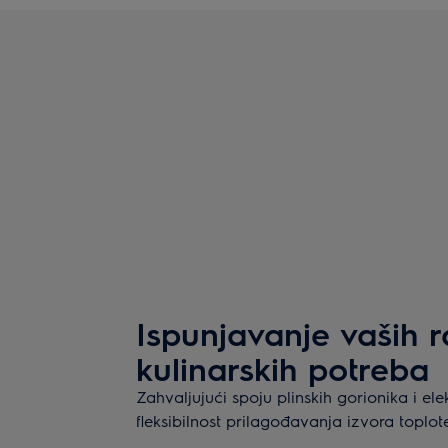
Ispunjavanje vaših 
kulinarskih potreba
Zahvaljujući spoju plinskih gorionika i el
fleksibilnost prilagođavanja izvora toplot