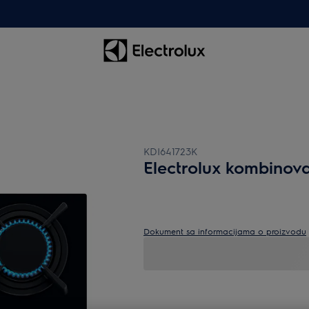
KDI641723K
Electrolux kombinov
Dokument sa informacijama o proizvodu