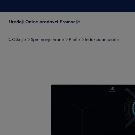
Uređaji
Online prodavci
Promocije
Otkrijte
Spremanje hrane
Ploče
Indukcione ploče