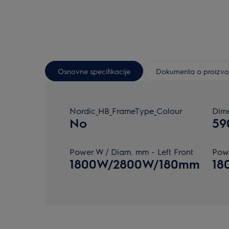
Osnovne specifikacije
Dokumenta o proizv
Nordic_HB_FrameType_Colour
Dim
No
59
Power W / Diam. mm - Left Front
Powe
1800W/2800W/180mm
18