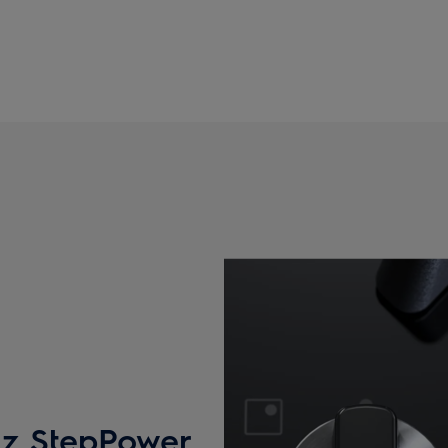
uz StepPower