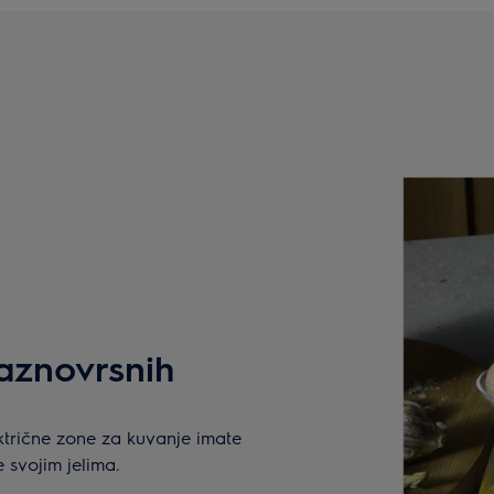
raznovrsnih
ektrične zone za kuvanje imate
e svojim jelima.