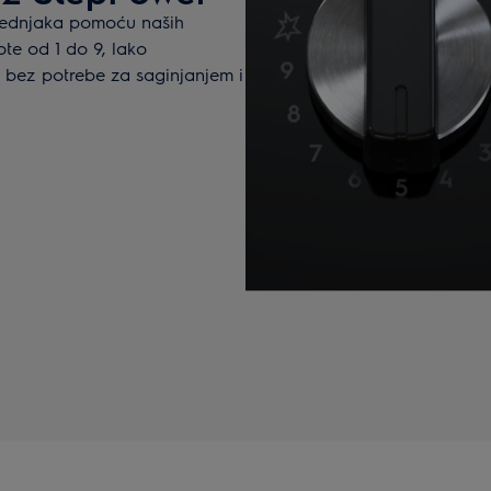
tednjaka pomoću naših
te od 1 do 9, lako
bez potrebe za saginjanjem i