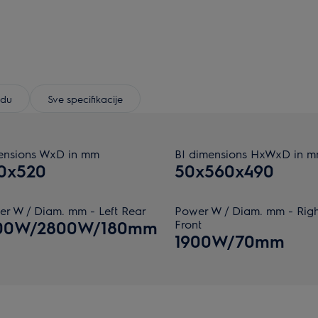
odu
Sve specifikacije
ensions WxD in mm
BI dimensions HxWxD in 
0x520
50x560x490
r W / Diam. mm - Left Rear
Power W / Diam. mm - Righ
00W/2800W/180mm
Front
1900W/70mm