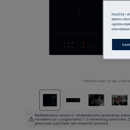
Kolačiće i d
delimo infor
oglašavanje 
obaveštenje 
Cent
Pritisnite kako bi ste uveličal
Bezbednosna uputstva i bezbednosna upozorenja prema 
navedena su u poglavljima 1 i 2 korisničkog priručnika
proizvoda pročitajte ceo korisnički priručnik.