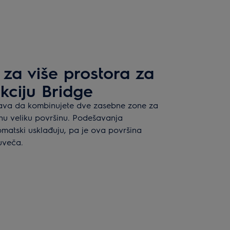
za više prostora za
kciju Bridge
ava da kombinujete dve zasebne zone za
dnu veliku površinu. Podešavanja
matski usklađuju, pa je ova površina
đuveča.