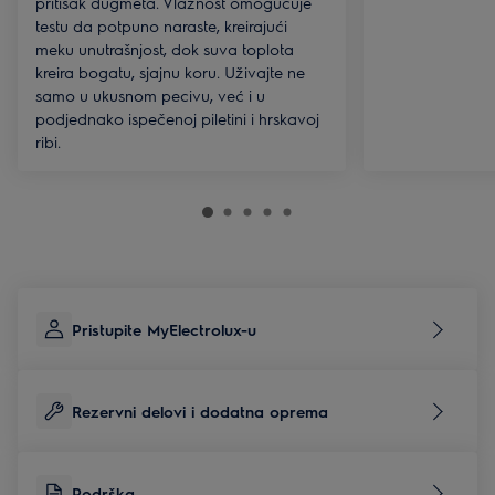
pritisak dugmeta. Vlažnost omogućuje
testu da potpuno naraste, kreirajući
meku unutrašnjost, dok suva toplota
kreira bogatu, sjajnu koru. Uživajte ne
samo u ukusnom pecivu, već i u
podjednako ispečenoj piletini i hrskavoj
ribi.
Pristupite MyElectrolux-u
Rezervni delovi i dodatna oprema
Podrška