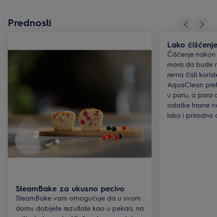
Prednosti
Lako čišćenj
Čišćenje nakon
mora da bude 
rerna čisti kori
AquaClean pret
u paru, a para
ostatke hrane 
lako i prirodno d
SteamBake za ukusno pecivo
SteamBake vam omogućuje da u svom
domu dobijete rezultate kao u pekari, na