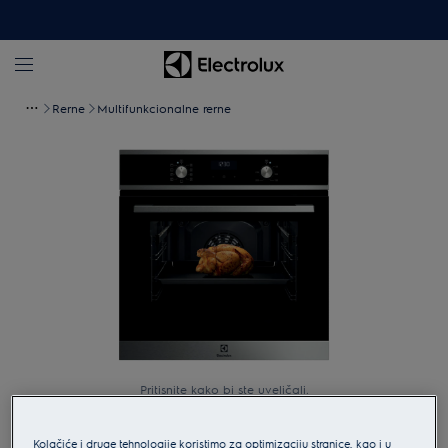
Rerne
Multifunkcionalne rerne
Pritisnite kako bi ste uveličali.
Kolačiće i druge tehnologije koristimo za optimizaciju stranice, kao i u