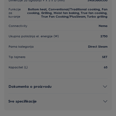
Funkcije
Bottom heat, Conventional/Traditional cooking, Fan
za
cooking, Grilling, Moist fan baking, True fan cooking,
kuvanje
True Fan Cooking/PlusSteam, Turbo grilling
Connectivity
Nema
Ukupna potrošnja el. energije (W)
2750
Parna kategorija
Direct Steam
Tip tajmera
SET
Kapacitet (L)
65
Dokumenta o proizvodu
Sve specifikacije