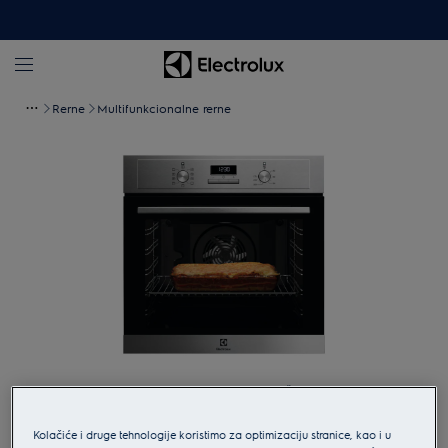
Rerne
Multifunkcionalne rerne
Pritisnite kako bi ste uveličali.
Kolačiće i druge tehnologije koristimo za optimizaciju stranice, kao i u