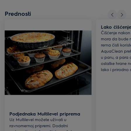
Prednosti
Lako čišćenj
Čišćenje nakon
mora da bude 
rerna čisti kori
AquaClean pret
u paru, a para
ostatke hrane 
lako i prirodno d
Podjednaka Multilevel priprema
Uz Multilevel možete uživati u
ravnomernoj pripremi. Dodatni