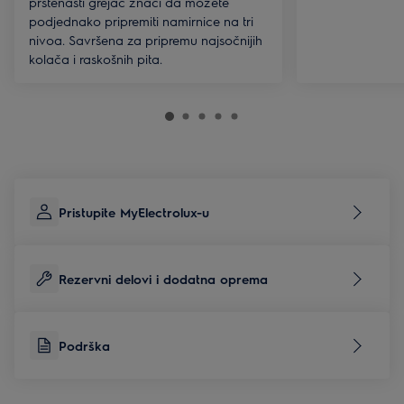
prstenasti grejač znači da možete
podjednako pripremiti namirnice na tri
nivoa. Savršena za pripremu najsočnijih
kolača i raskošnih pita.
Pristupite MyElectrolux-u
Rezervni delovi i dodatna oprema
Podrška