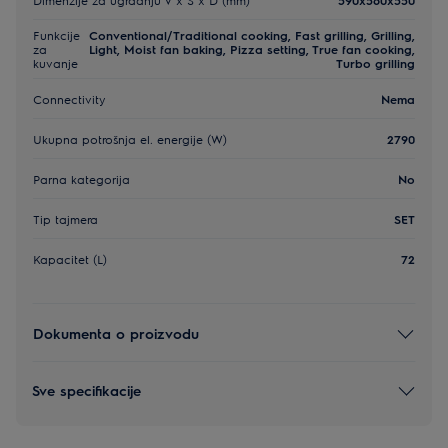
Funkcije
Conventional/Traditional cooking, Fast grilling, Grilling,
za
Light, Moist fan baking, Pizza setting, True fan cooking,
kuvanje
Turbo grilling
Connectivity
Nema
Ukupna potrošnja el. energije (W)
2790
Parna kategorija
No
Tip tajmera
SET
Kapacitet (L)
72
Dokumenta o proizvodu
Sve specifikacije