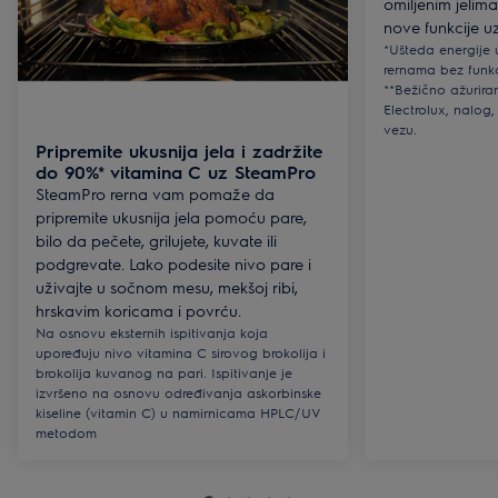
omiljenim jelim
nove funkcije u
*Ušteda energije 
rernama bez funk
**Bežično ažurira
Electrolux, nalog, 
vezu.
Pripremite ukusnija jela i zadržite
do 90%* vitamina C uz SteamPro
SteamPro rerna vam pomaže da
pripremite ukusnija jela pomoću pare,
bilo da pečete, grilujete, kuvate ili
podgrevate. Lako podesite nivo pare i
uživajte u sočnom mesu, mekšoj ribi,
hrskavim koricama i povrću.
Na osnovu eksternih ispitivanja koja
upoređuju nivo vitamina C sirovog brokolija i
brokolija kuvanog na pari. Ispitivanje je
izvršeno na osnovu određivanja askorbinske
kiseline (vitamin C) u namirnicama HPLC/UV
metodom