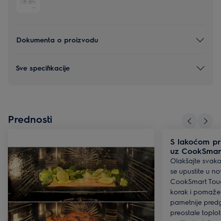
Dokumenta o proizvodu
Sve specifikacije
Prednosti
S lakoćom pri
uz CookSmar
Olakšajte svak
se upustite u no
CookSmart Touc
korak i pomaže 
pametnije predg
preostale toplot