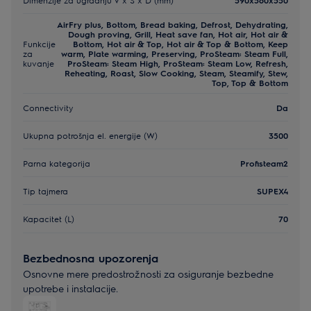
AirFry plus, Bottom, Bread baking, Defrost, Dehydrating,
Dough proving, Grill, Heat save fan, Hot air, Hot air &
Funkcije
Bottom, Hot air & Top, Hot air & Top & Bottom, Keep
za
warm, Plate warming, Preserving, ProSteam: Steam Full,
kuvanje
ProSteam: Steam High, ProSteam: Steam Low, Refresh,
Reheating, Roast, Slow Cooking, Steam, Steamify, Stew,
Top, Top & Bottom
Connectivity
Da
Ukupna potrošnja el. energije (W)
3500
Parna kategorija
Profisteam2
Tip tajmera
SUPEX4
Kapacitet (L)
70
Bezbednosna upozorenja
Osnovne mere predostrožnosti za osiguranje bezbedne
upotrebe i instalacije.