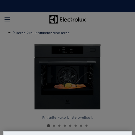
Rerne
Multifunkcionalne rerne
Pritisnite kako bi ste uveličali.