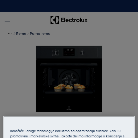
Rerne
Parna rerna
Pritisnite kako bi ste uveličali.
Kolačiće i druge tehnologije koristimo za optimizaciju stranice, kao i u
promotivne i marketinške svrhe. Takođe delimo informacije o korišćenju s