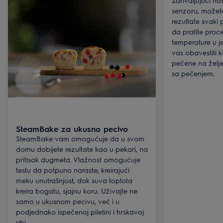
Zahvaljujući n
senzoru, možete
rezultate svak
da pratite pro
temperature u j
vas obavestiti 
pečene na željen
sa pečenjem.
SteamBake za ukusno pecivo
SteamBake vam omogućuje da u svom
domu dobijete rezultate kao u pekari, na
pritisak dugmeta. Vlažnost omogućuje
testu da potpuno naraste, kreirajući
meku unutrašnjost, dok suva toplota
kreira bogatu, sjajnu koru. Uživajte ne
samo u ukusnom pecivu, već i u
podjednako ispečenoj piletini i hrskavoj
ribi.