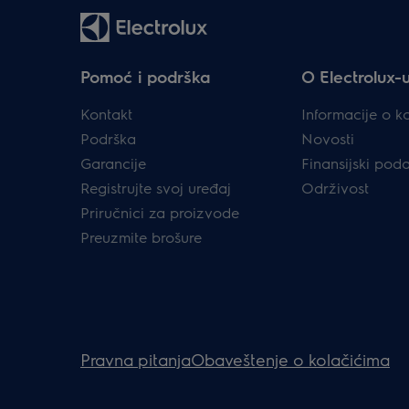
Pomoć i podrška
O Electrolux-
Kontakt
Informacije o k
Podrška
Novosti
Garancije
Finansijski pod
Registrujte svoj uređaj
Održivost
Priručnici za proizvode
Preuzmite brošure
Pravna pitanja
Obaveštenje o kolačićima