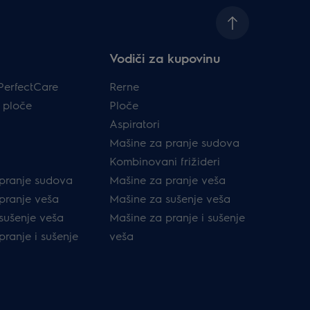
Vodiči za kupovinu
PerfectCare
Rerne
 ploče
Ploče
Aspiratori
Mašine za pranje sudova
Kombinovani frižideri
pranje sudova
Mašine za pranje veša
pranje veša
Mašine za sušenje veša
sušenje veša
Mašine za pranje i sušenje
ranje i sušenje
veša