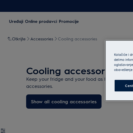
Uređaji
Online prodavci
Promocije
Otkrijte
Accessories
Cooling accessories
Kolačiće i d
delimo infor
oglašavanje 
Cooling accessories
obaveštenje 
Keep your fridge and your food as fresh as can 
accessories.
Cent
Show all cooling accessories