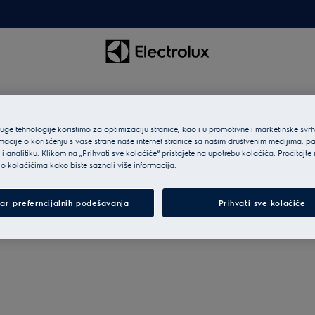
ruge tehnologije koristimo za optimizaciju stranice, kao i u promotivne i marketinške svr
macije o korišćenju s vaše strane naše internet stranice sa našim društvenim medijima, p
i analitiku. Klikom na „Prihvati sve kolačiće“ pristajete na upotrebu kolačića. Pročitajte
o kolačićima kako biste saznali više informacija.
be with our cooling
ar preferncijalnih podešavanja
Prihvati sve kolačiće