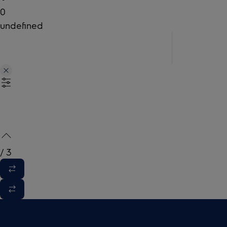
0
undefined
/
3