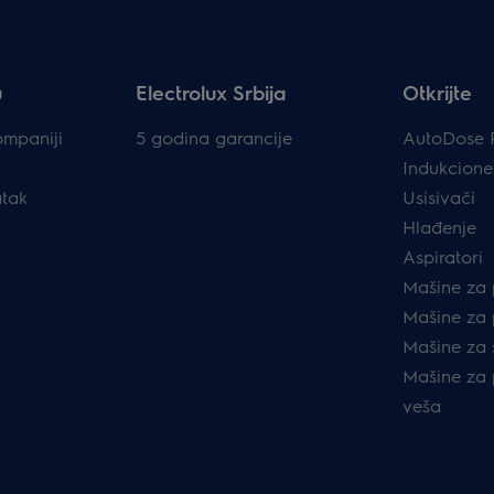
u
Electrolux Srbija
Otkrijte
ompaniji
5 godina garancije
AutoDose 
Indukcione
atak
Usisivači
Hlađenje
Aspiratori
Mašine za 
Mašine za 
Mašine za 
Mašine za p
veša