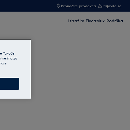
Pronađite prodavca
Prijavite se
Istražite Electrolux
Podrška
he. Takođe
artnerima za
 naše