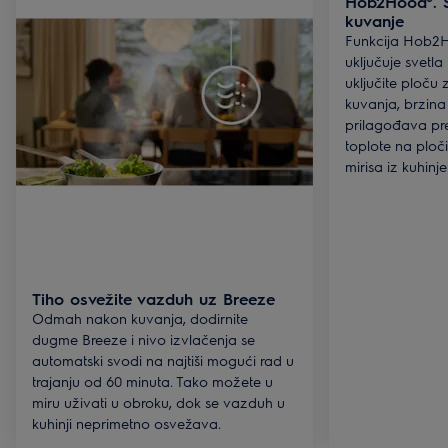
Hob2Hood®. S
kuvanje
Funkcija Hob2H
uključuje svetl
uključite ploču
kuvanja, brzina 
prilagođava p
toplote na ploči
mirisa iz kuhinje
Tiho osvežite vazduh uz Breeze
Odmah nakon kuvanja, dodirnite
dugme Breeze i nivo izvlačenja se
automatski svodi na najtiši mogući rad u
trajanju od 60 minuta. Tako možete u
miru uživati u obroku, dok se vazduh u
kuhinji neprimetno osvežava.