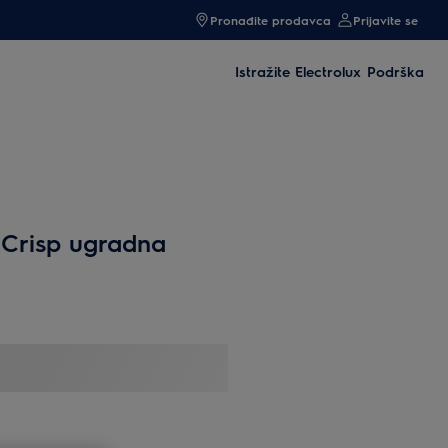
Pronađite prodavca
Prijavite se
Istražite Electrolux
Podrška
mCrisp ugradna