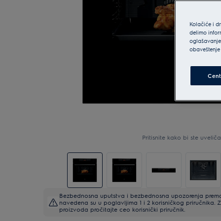
Kolačiće i d
delimo infor
oglašavanje 
obaveštenje 
Cent
Pritisnite kako bi ste uveličal
Bezbednosna uputstva i bezbednosna upozorenja prema 
navedena su u poglavljima 1 i 2 korisničkog priručnika
proizvoda pročitajte ceo korisnički priručnik.