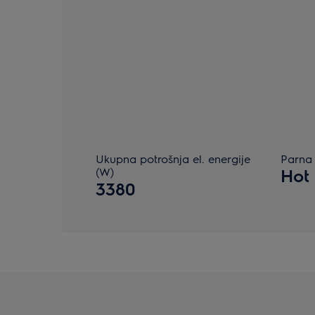
Ukupna potrošnja el. energije
Parna 
(W)
Hot
3380