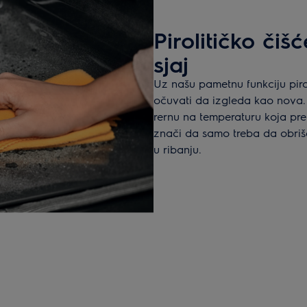
Pirolitičko či
sjaj
Uz našu pametnu funkciju piro
očuvati da izgleda kao nova.
rernu na temperaturu koja pre
znači da samo treba da obriš
u ribanju.