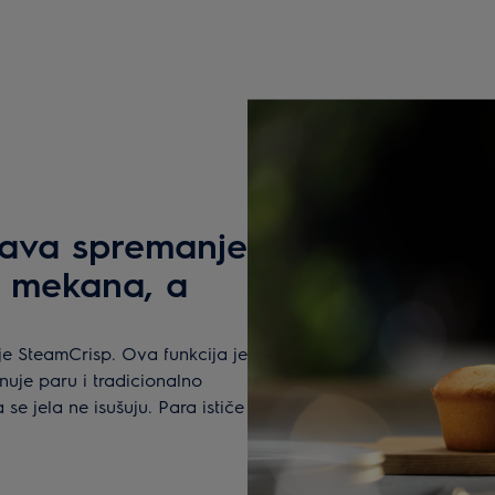
ava spremanje
a mekana, a
e SteamCrisp. Ova funkcija je
nuje paru i tradicionalno
e jela ne isušuju. Para ističe