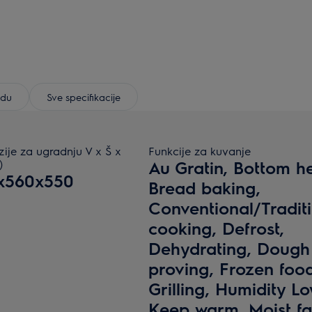
odu
Sve specifikacije
ije za ugradnju V x Š x
Funkcije za kuvanje
)
Au Gratin, Bottom he
x560x550
Bread baking,
Conventional/Tradit
cooking, Defrost,
Dehydrating, Dough
proving, Frozen food
Grilling, Humidity Lo
Keep warm, Moist f