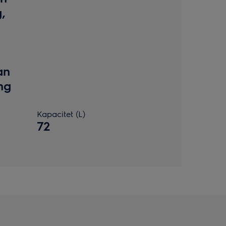
g,
an
ng
Kapacitet (L)
72