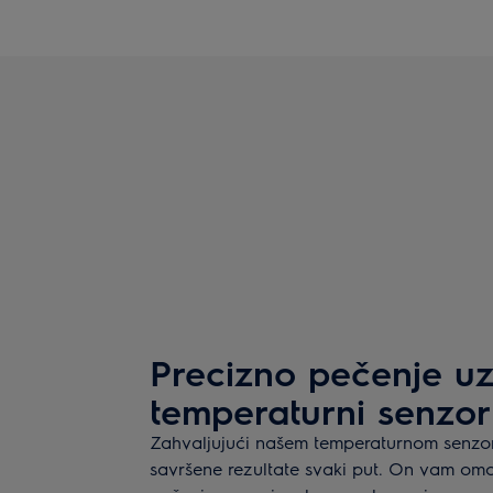
Precizno pečenje u
temperaturni senzor
Zahvaljujući našem temperaturnom senzor
savršene rezultate svaki put. On vam om