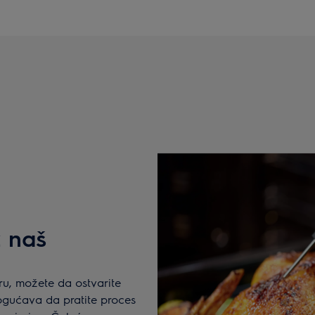
z naš
u, možete da ostvarite
ogućava da pratite proces