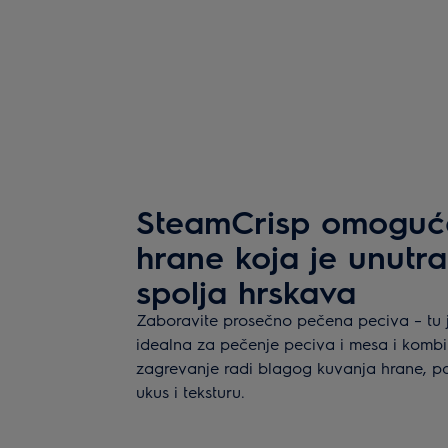
SteamCrisp omoguć
hrane koja je unutr
spolja hrskava
Zaboravite prosečno pečena peciva – tu j
idealna za pečenje peciva i mesa i kombi
zagrevanje radi blagog kuvanja hrane, pa s
ukus i teksturu.