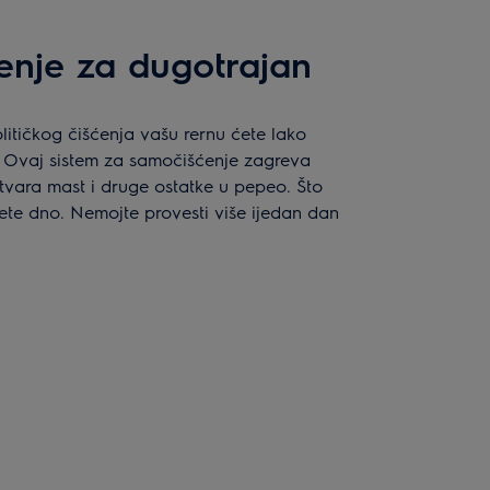
šćenje za dugotrajan
litičkog čišćenja vašu rernu ćete lako
 Ovaj sistem za samočišćenje zagreva
tvara mast i druge ostatke u pepeo. Što
ete dno. Nemojte provesti više ijedan dan