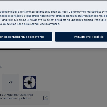
ruge tehnologije koristimo za optimizaciju stranice, kao i u promotivne i marketinške svr
macije o korišćenju s vaše strane naše internet stranice sa našim društvenim medijima, p
i analitiku. Klikom na „Prihvati sve kolačiće“ pristajete na upotrebu kolačića. Pročitajte
o kolačićima kako biste saznali više informacija.
ar preferncijalnih podešavanja
Prihvati sve kolačiće
i.
+
7
EU regulativi 2023/988
. Za bezbednu upotrebu