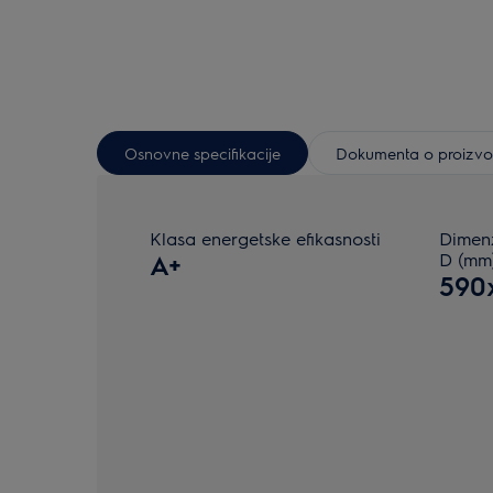
Osnovne specifikacije
Dokumenta o proizv
Klasa energetske efikasnosti
Dimenz
A+
D (mm
590