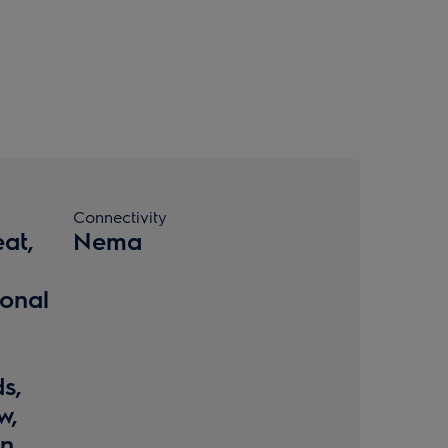
Connectivity
at,
Nema
ional
s,
w,
an