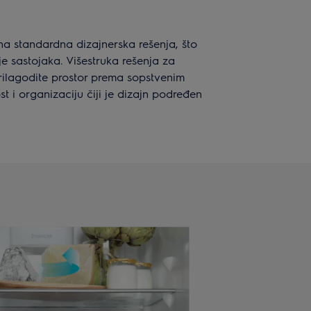
 na standardna dizajnerska rešenja, što
je sastojaka. Višestruka rešenja za
ilagodite prostor prema sopstvenim
t i organizaciju čiji je dizajn podređen