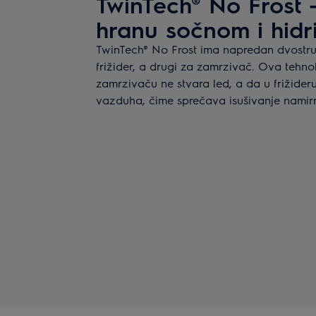
TwinTech® No Frost 
hranu sočnom i hid
TwinTech® No Frost ima napredan dvostruk
frižider, a drugi za zamrzivač. Ova tehno
zamrzivaču ne stvara led, a da u frižide
vazduha, čime sprečava isušivanje namir