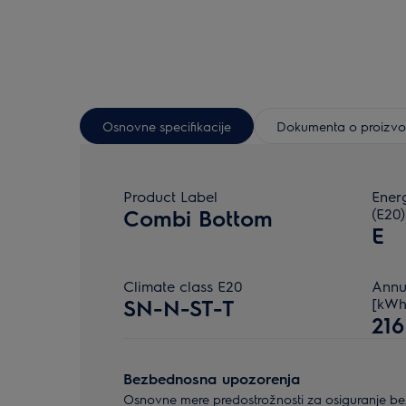
Osnovne specifikacije
Dokumenta o proizv
Product Label
Energ
Combi Bottom
(E20)
E
Climate class E20
Annu
SN-N-ST-T
[kWh
216
Bezbednosna upozorenja
Osnovne mere predostrožnosti za osiguranje bez