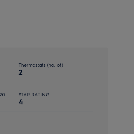
Thermostats (no. of)
2
E20
STAR_RATING
4