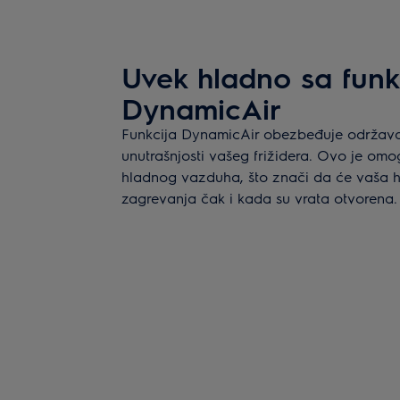
Uvek hladno sa funk
DynamicAir
Funkcija DynamicAir obezbeđuje održavan
unutrašnjosti vašeg frižidera. Ovo je om
hladnog vazduha, što znači da će vaša h
zagrevanja čak i kada su vrata otvorena.