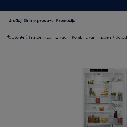
Uređaji
Online prodavci
Promocije
Otkrijte
Frižideri i zamrzivači
Kombinovani frižideri
Ugradn