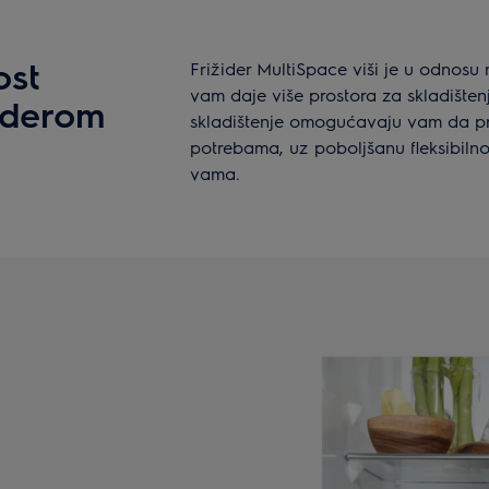
ost
Frižider MultiSpace viši je u odnosu
vam daje više prostora za skladišten
židerom
skladištenje omogućavaju vam da pr
potrebama, uz poboljšanu fleksibilnos
vama.