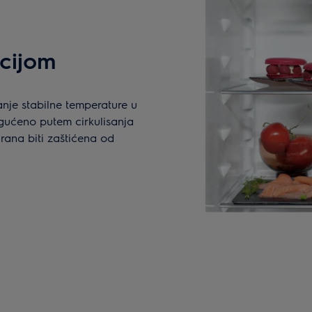
cijom
je stabilne temperature u
ogućeno putem cirkulisanja
rana biti zaštićena od