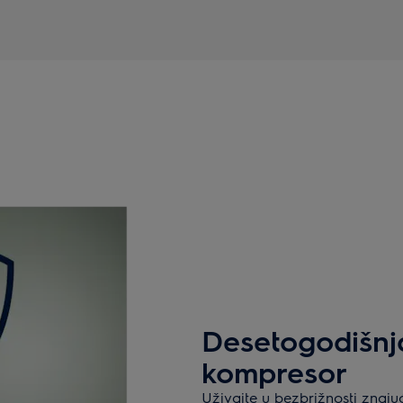
Desetogodišnj
kompresor
Uživajte u bezbrižnosti znaj