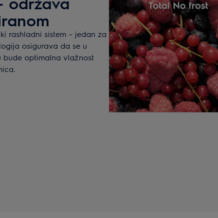
– održava
riranom
i rashladni sistem – jedan za
logija osigurava da se u
ru bude optimalna vlažnost
nica.