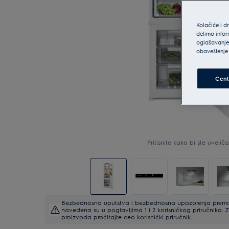
Kolačiće i d
delimo infor
oglašavanje 
obaveštenje 
Cent
Pritisnite kako bi ste uveličal
Bezbednosna uputstva i bezbednosna upozorenja prema 
navedena su u poglavljima 1 i 2 korisničkog priručnika
proizvoda pročitajte ceo korisnički priručnik.