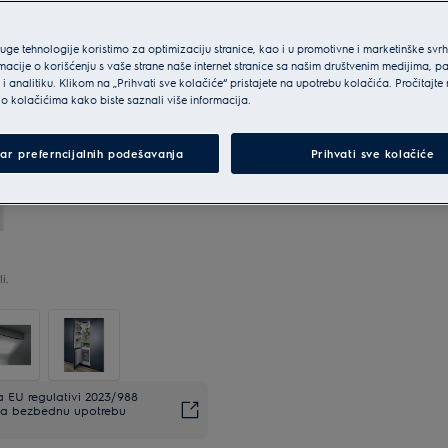
ruge tehnologije koristimo za optimizaciju stranice, kao i u promotivne i marketinške svr
macije o korišćenju s vaše strane naše internet stranice sa našim društvenim medijima, p
i analitiku. Klikom na „Prihvati sve kolačiće“ pristajete na upotrebu kolačića. Pročitajte
o kolačićima kako biste saznali više informacija.
ar preferncijalnih podešavanja
Prihvati sve kolačiće
i.
EU regulativi 2023/988
. Za bezbednu upotrebu