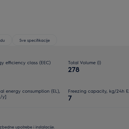
odu
Sve specifikacije
y efficiency class (EEC)
Total Volume (l)
278
al energy consumption (EL),
Freezing capacity, kg/24h 
/y]
7
bedne upotrebe i instalacije.