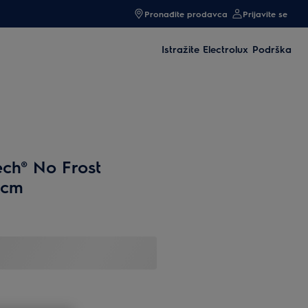
Pronađite prodavca
Prijavite se
Istražite Electrolux
Podrška
ech® No Frost
 cm