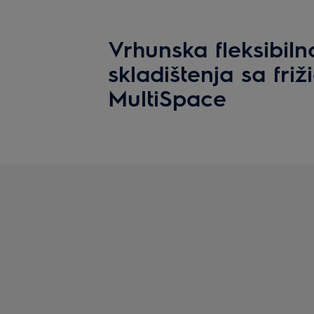
Vrhunska fleksibiln
skladištenja sa fri
MultiSpace