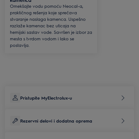
Omekšajte vodu pomoću Neocal-a,
praktičnog rešenja koje sprečava
stvaranje naslaga kamenca. Uspešno
razlaže kamenac bez uticaja na
hemijski sastav vode. Savršen je izbor za
mesta s tvrdom vodom i lako se
postavlja.
Pristupite MyElectrolux-u
Rezervni delovi i dodatna oprema