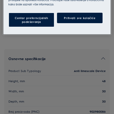
kako biste saznali više informacija.
M6WMA102
Uređaj za uklanjanje kamenca
Centar preferncijalnih
Prihvati sve kolačiće
podešavanja
Osnovne specifikacije
Product Sub Typology
Anti limescale Device
Height, mm
48
Width, mm
30
Depth, mm
30
Broj proizvoda (PNC)
902980086