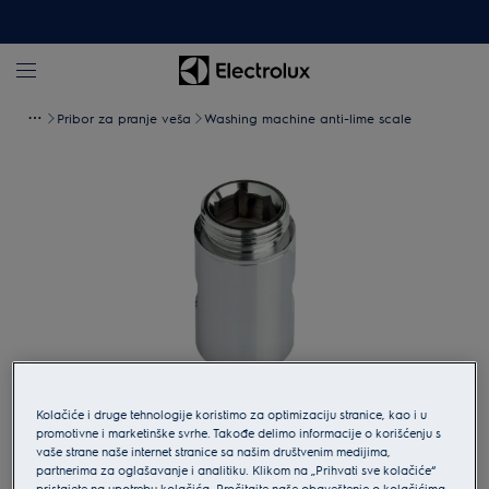
Pribor za pranje veša
Washing machine anti-lime scale
Kolačiće i druge tehnologije koristimo za optimizaciju stranice, kao i u
Pritisnite kako bi ste uveličali.
promotivne i marketinške svrhe. Takođe delimo informacije o korišćenju s
vaše strane naše internet stranice sa našim društvenim medijima,
partnerima za oglašavanje i analitiku. Klikom na „Prihvati sve kolačiće“
pristajete na upotrebu kolačića. Pročitajte naše obaveštenje o kolačićima