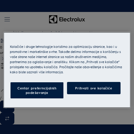
Mašine za pranje veša
8 kg washing machine
Kolačiće i druge tehnologije koristimo za optimizaciju stranice, kao i u
0
promotivne i marketinške svrhe. Takođe delimo informacije o korišćenju s
undefined
vaše strane naše internet stranice sa našim društvenim medijima,
partnerima za oglašavanje i analitiku. Klikom na „Prihvati sve kolačiće“
pristajete na upotrebu kolačića. Pročitajte naše obaveštenje o kolačićima
kako biste saznali više informacija.
Centar preferncijalnih
Prihvati sve kolačiće
podešavanja
/
3