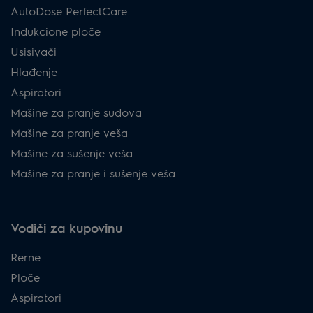
AutoDose PerfectCare
Indukcione ploče
Usisivači
Hlađenje
Aspiratori
Mašine za pranje sudova
Mašine za pranje veša
Mašine za sušenje veša
Mašine za pranje i sušenje veša
Vodiči za kupovinu
Rerne
Ploče
Aspiratori