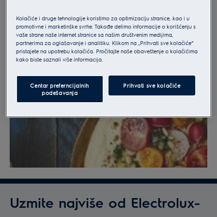
Kolačiće i druge tehnologije koristimo za optimizaciju stranice, kao i u
promotivne i marketinške svrhe. Takođe delimo informacije o korišćenju s
vaše strane naše internet stranice sa našim društvenim medijima,
partnerima za oglašavanje i analitiku. Klikom na „Prihvati sve kolačiće“
pristajete na upotrebu kolačića. Pročitajte naše obaveštenje o kolačićima
kako biste saznali više informacija.
Centar preferncijalnih
Prihvati sve kolačiće
podešavanja
Uzmite najviše od Electrolux-