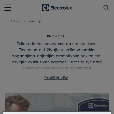
Pretr
Menu
Local
Promocije
PROMOCIJE
Želimo da Vas pozovemo da uronite u svet
Electrolux-a. Uživajte u našim vrhunskim
događajima, najboljim promotivnim poklonima i
osvojite ekskluzivne nagrade. Istražite sve naše
nagrađene proizvode iz asortimana.
Pročitaj više