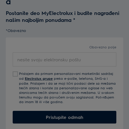
a
Postanite deo MyElectrolux i budite nagrađeni
našim najboljim ponudama
*
*Obavezno
Obavezno polje
nesite
svoju
elektronsku
Pristajem da primam personalizovani marketinški sadržaj
poštu
od
Electrolux grupe
preko e-pošte, telefona, SMS-a i
pošte. Pristajem i da se moji lični podaci dele sa mrežama
trećih strana i koriste za personalizovane oglase na web
stranicama trećih strana i društvenim mrežama. U svakom
trenutku mogu da povučem svoju saglasnost. Potvrđujem
da imam 18 ili više godina.
Pristupite odmah