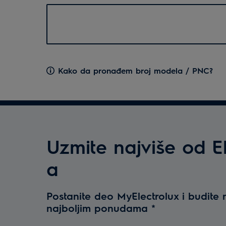
Kako da pronađem broj modela / PNC?
Uzmite najviše od El
a
Postanite deo MyElectrolux i budite
najboljim ponudama
*