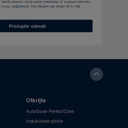
trećih strana i društvenim mrežama. U svakom trenutku
voju saglasnost. Potvrđujem da imam 18 ili više
Pristupite odmah
Otkrijte
AutoDose PerfectCare
Indukcione ploče