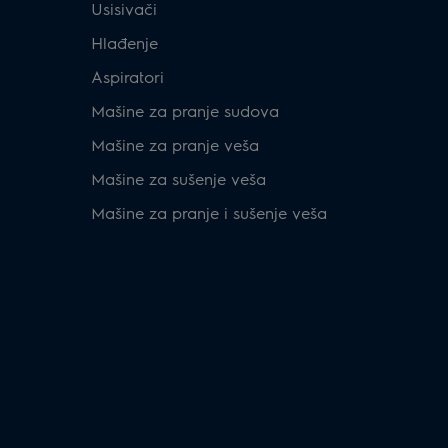
Usisivači
Hlađenje
Aspiratori
Mašine za pranje sudova
Mašine za pranje veša
Mašine za sušenje veša
Mašine za pranje i sušenje veša