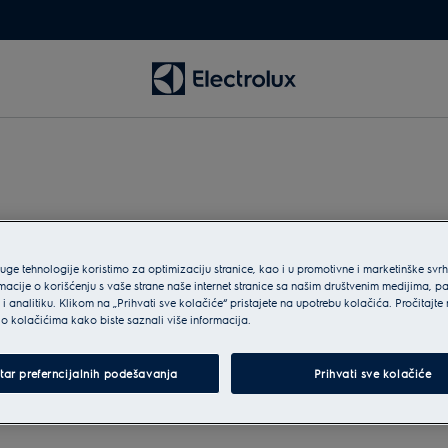
mite karticu pro
ruge tehnologije koristimo za optimizaciju stranice, kao i u promotivne i marketinške svr
macije o korišćenju s vaše strane naše internet stranice sa našim društvenim medijima, p
i analitiku. Klikom na „Prihvati sve kolačiće“ pristajete na upotrebu kolačića. Pročitajte
o kolačićima kako biste saznali više informacija.
vodu.
tar preferncijalnih podešavanja
Prihvati sve kolačiće