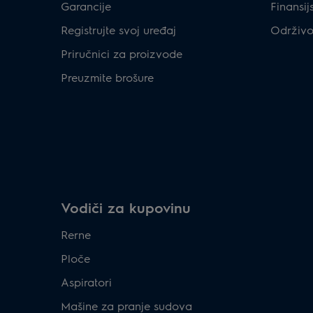
Garancije
Finansij
Registrujte svoj uređaj
Održivo
Priručnici za proizvode
Preuzmite brošure
Vodiči za kupovinu
Rerne
Ploče
Aspiratori
Mašine za pranje sudova