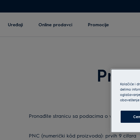
Uređaji
Online prodavci
Promocije
Preuz
Kolačiće i d
delimo infor
oglašavanje 
obaveštenje 
Pronađite stranicu sa podacima o vašem proiz
Cen
Pretraga
PNC (numerički kôd proizvoda): prvih 9 cifara