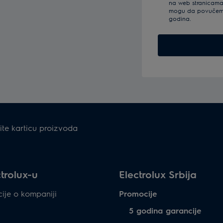
na web stranicama 
mogu da povučem s
godina.
te karticu proizvoda
trolux-u
Electrolux Srbija
ije o kompaniji
Promocije
5 godina garancije