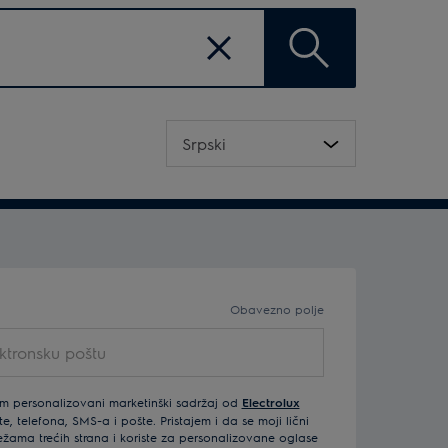
Obriši
polje
za
pretragu
Jezik
Srpski
Obavezno polje
m personalizovani marketinški sadržaj od
Electrolux
, telefona, SMS-a i pošte. Pristajem i da se moji lični
žama trećih strana i koriste za personalizovane oglase