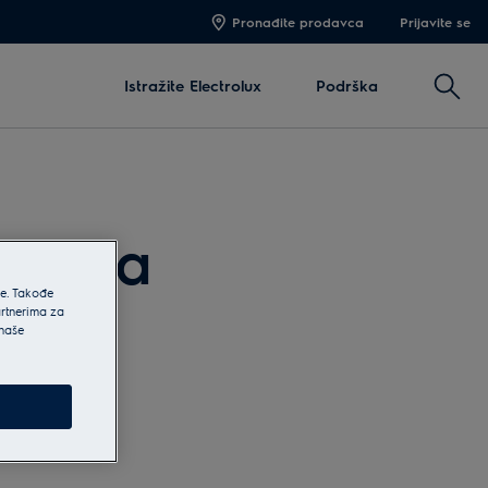
Pronađite prodavca
Prijavite se
Pretra
Istražite Electrolux
Podrška
izvoda
he. Takođe
artnerima za
 naše