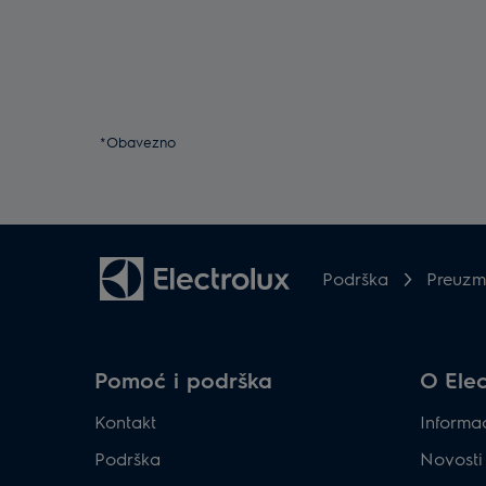
*Obavezno
Podrška
Preuzmi
Pomoć i podrška
O Elec
Kontakt
Informac
Podrška
Novosti