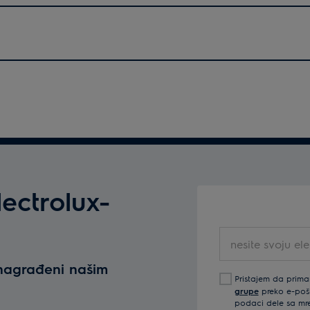
ectrolux-
nesite
svoju
 nagrađeni našim
elektronsku
Pristajem da prima
poštu
grupe
preko e-pošte
podaci dele sa mre